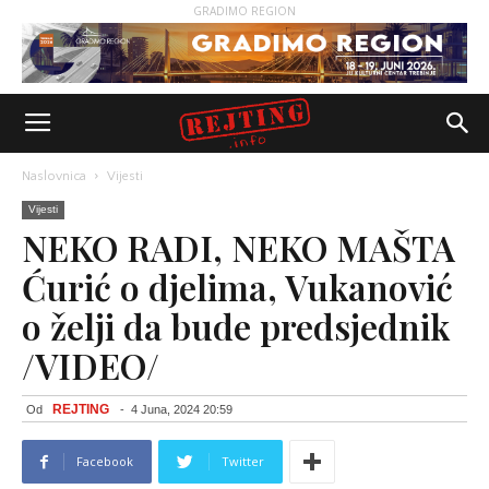
GRADIMO REGION
Naslovnica
Vijesti
Vijesti
NEKO RADI, NEKO MAŠTA
Ćurić o djelima, Vukanović
o želji da bude predsjednik
/VIDEO/
REJTING
Od
-
4 Juna, 2024 20:59
Facebook
Twitter