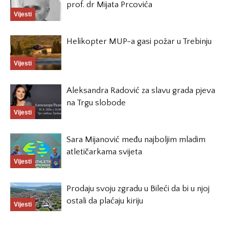
prof. dr Mijata Prcovića
Vijesti
Helikopter MUP-a gasi požar u Trebinju
Vijesti
Aleksandra Radović za slavu grada pjeva
na Trgu slobode
Vijesti
Sara Mijanović među najboljim mladim
atletičarkama svijeta
Vijesti
Prodaju svoju zgradu u Bileći da bi u njoj
ostali da plaćaju kiriju
Vijesti