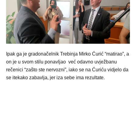
Ipak ga je gradonačelnik Trebinja Mirko Ćurić “matirao”, a
on je u svom stilu ponavljao već odavno uvježbanu
rečenici “zašto ste nervozni”, iako se na Ćuriću vidjelo da
se itekako zabavlja, jer iza sebe ima rezultate.