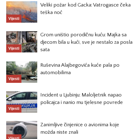
Veliki požar kod Gacka: Vatrogasce čeka
teška noć
Vijesti
Grom uništio porodičnu kuću: Majka sa
djecom bila u kući, sve je nestalo za posla
Vijesti
sata
Ruševina Alajbegovića kuće pala po
automobilima
Vijesti
Incident u Ljubinju: Maloljetnik napao
policajca i nanio mu tjelesne povrede
Vijesti
Zanimljive činjenice o avionima koje
možda niste znali
Vijesti