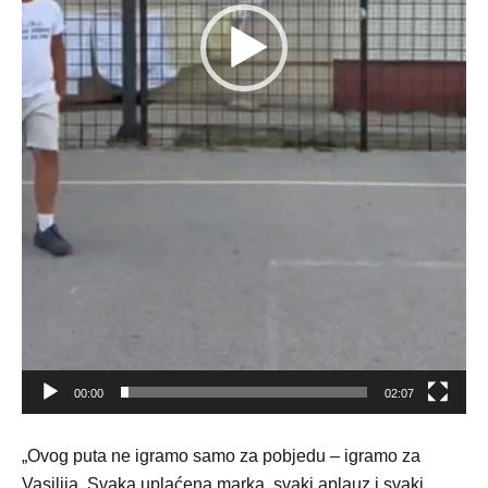
00:00
02:07
„Ovog puta ne igramo samo za pobjedu – igramo za
Vasilija. Svaka uplaćena marka, svaki aplauz i svaki