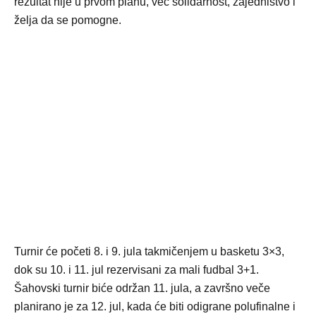
rezultat nije u prvom planu, već solidarnost, zajedništvo i
želja da se pomogne.
Turnir će početi 8. i 9. jula takmičenjem u basketu 3×3,
dok su 10. i 11. jul rezervisani za mali fudbal 3+1.
Šahovski turnir biće održan 11. jula, a završno veče
planirano je za 12. jul, kada će biti odigrane polufinalne i