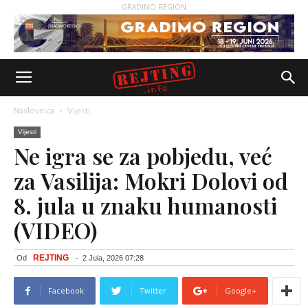
GRADIMO REGION
Naslovnica
Vijesti
Vijesti
Ne igra se za pobjedu, već
za Vasilija: Mokri Dolovi od
8. jula u znaku humanosti
(VIDEO)
REJTING
Od
-
2 Jula, 2026 07:28
Facebook
Twitter
Google+