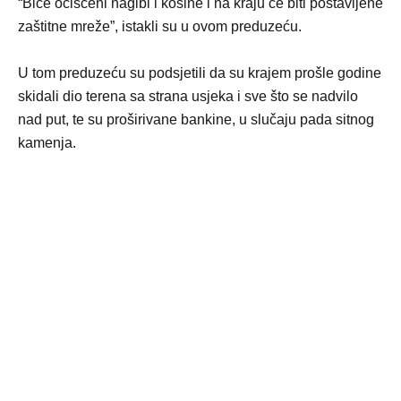
“Biće očišćeni nagibi i kosine i na kraju će biti postavljene
zaštitne mreže”, istakli su u ovom preduzeću.
U tom preduzeću su podsjetili da su krajem prošle godine
skidali dio terena sa strana usjeka i sve što se nadvilo
nad put, te su proširivane bankine, u slučaju pada sitnog
kamenja.