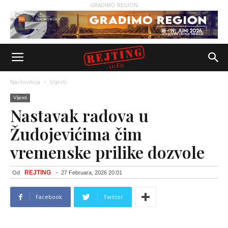
GRADIMO REGION
Naslovnica
Vijesti
Vijesti
Nastavak radova u
Žudojevićima čim
vremenske prilike dozvole
REJTING
Od
-
27 Februara, 2026 20:01
Facebook
Twitter