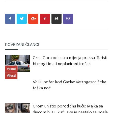
POVEZANI ČLANCI
Crna Gora od sutra mijenja praksu: Turisti
bi mogli imati neplanirani trošak
Vijesti
Vijesti
Veliki požar kod Gacka: Vatrogasce čeka
teška noć
Grom uništio porodičnu kuću: Majka sa
djecom bila u kući, sve je nestalo za posla