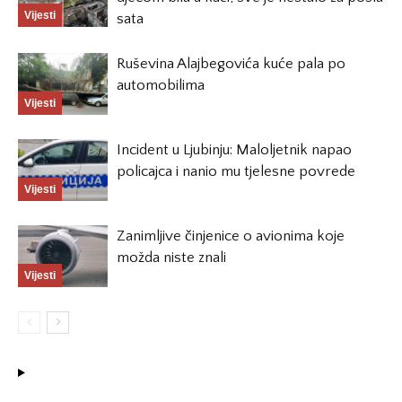
Vijesti
sata
Ruševina Alajbegovića kuće pala po
automobilima
Vijesti
Incident u Ljubinju: Maloljetnik napao
policajca i nanio mu tjelesne povrede
Vijesti
Zanimljive činjenice o avionima koje
možda niste znali
Vijesti