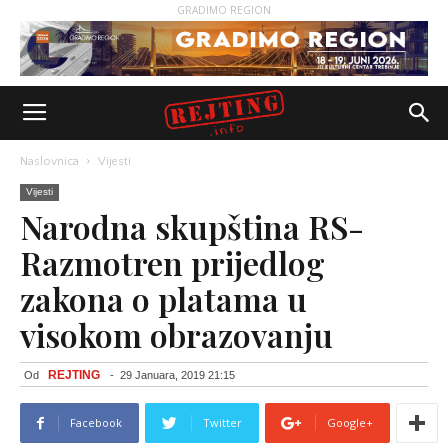
GRADIMO REGION
Naslovnica
Vijesti
Vijesti
Narodna skupština RS-
Razmotren prijedlog
zakona o platama u
visokom obrazovanju
REJTING
Od
-
29 Januara, 2019 21:15
Facebook
Twitter
Google+