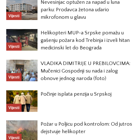
Nevesinjac optužen za napad u luna
parku: Prodavca žetona udario
Vijesti
mikrofonom u glavu
Helikopteri MUP-a Srpske pomažu u
gašenju požara kod Trebinja i izveli hitan
Vijesti
medicinski let do Beograda
VLADIKA DIMITRIJE U PREBILOVCIMA:
Mučenici Gospodnji su nada i zalog
Vijesti
obnove jednog naroda (foto)
Počinje isplata penzija u Srpskoj
Vijesti
Požar u Poljicu pod kontrolom: Od jutros
dejstvuje helikopter
Vijesti