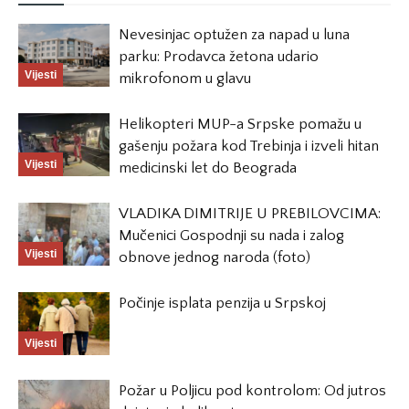
Nevesinjac optužen za napad u luna
parku: Prodavca žetona udario
Vijesti
mikrofonom u glavu
Helikopteri MUP-a Srpske pomažu u
gašenju požara kod Trebinja i izveli hitan
Vijesti
medicinski let do Beograda
VLADIKA DIMITRIJE U PREBILOVCIMA:
Mučenici Gospodnji su nada i zalog
Vijesti
obnove jednog naroda (foto)
Počinje isplata penzija u Srpskoj
Vijesti
Požar u Poljicu pod kontrolom: Od jutros