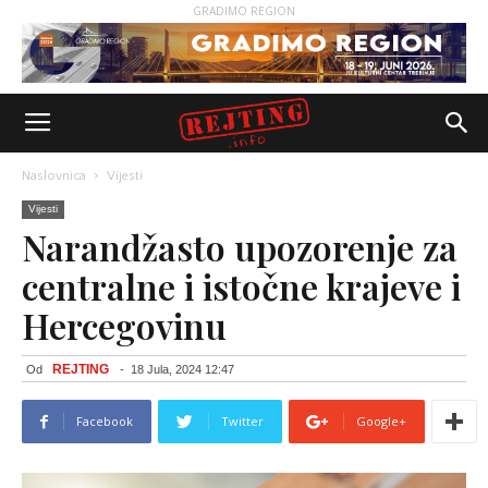
GRADIMO REGION
Naslovnica
Vijesti
Vijesti
Narandžasto upozorenje za
centralne i istočne krajeve i
Hercegovinu
REJTING
Od
-
18 Jula, 2024 12:47
Facebook
Twitter
Google+