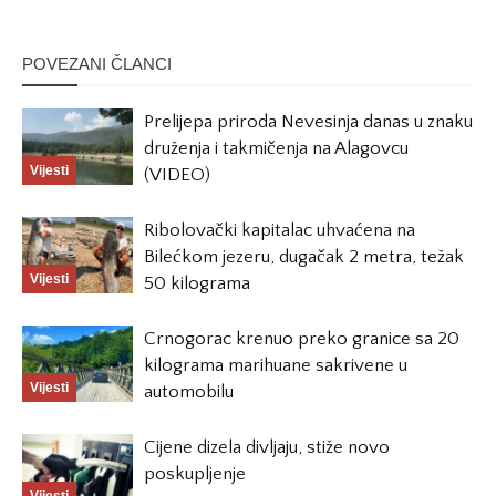
POVEZANI ČLANCI
Prelijepa priroda Nevesinja danas u znaku
druženja i takmičenja na Alagovcu
Vijesti
(VIDEO)
Ribolovački kapitalac uhvaćena na
Bilećkom jezeru, dugačak 2 metra, težak
Vijesti
50 kilograma
Crnogorac krenuo preko granice sa 20
kilograma marihuane sakrivene u
Vijesti
automobilu
Cijene dizela divljaju, stiže novo
poskupljenje
Vijesti