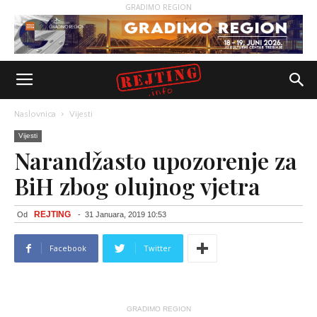
GRADIMO REGION
Naslovnica
Vijesti
Vijesti
Narandžasto upozorenje za
BiH zbog olujnog vjetra
REJTING
Od
-
31 Januara, 2019 10:53
Facebook
Twitter
GRADIMO REGION