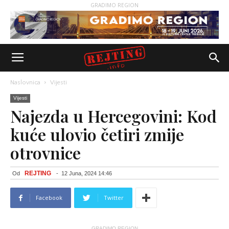
GRADIMO REGION
Naslovnica
Vijesti
Vijesti
Najezda u Hercegovini: Kod
kuće ulovio četiri zmije
otrovnice
REJTING
Od
-
12 Juna, 2024 14:46
Facebook
Twitter
GRADIMO REGION