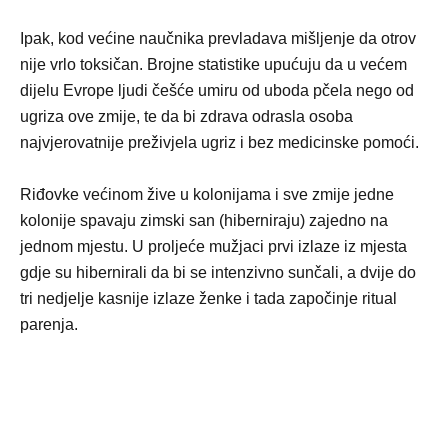
Ipak, kod većine naučnika prevladava mišljenje da otrov
nije vrlo toksičan. Brojne statistike upućuju da u većem
dijelu Еvrope ljudi češće umiru od uboda pčela nego od
ugriza ove zmije, te da bi zdrava odrasla osoba
najvjerovatnije preživjela ugriz i bez medicinske pomoći.
Riđovke većinom žive u kolonijama i sve zmije jedne
kolonije spavaju zimski san (hiberniraju) zajedno na
jednom mjestu. U proljeće mužjaci prvi izlaze iz mjesta
gdje su hibernirali da bi se intenzivno sunčali, a dvije do
tri nedjelje kasnije izlaze ženke i tada započinje ritual
parenja.