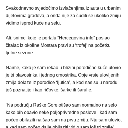
Svakodnevno svjedočimo izvlačenjima iz auta u urbanim
dijelovima gradova, a onda nije za čuditi se ukoliko zmiju
vidimo ispred kuće na selu.
Ali, snimci koje je portalu “Hercegovina info” poslao
čitalac iz okoline Mostara pravi su ‘trofej’ na početku
ljetne sezone.
Naime, kako je sam rekao u blizini porodične kuće ulovio
je tri plavostrika i jednog crnostrika. Obje vrste ulovljenih
zmija dolaze iz porodice ‘ljutica’, a kod nas su u narodu
još poznatije i kao riđovke, šarke ili šarulje.
“Na području Raške Gore otišao sam normalno na selo
kako bih obavio neke poljoprivredne poslove i kad sam
počeo obilaziti naišao sam na prvu zmiju. Nju sam ulovio,
a kad sam počeo dalje obilaziti vidio sam još tri zmije”,