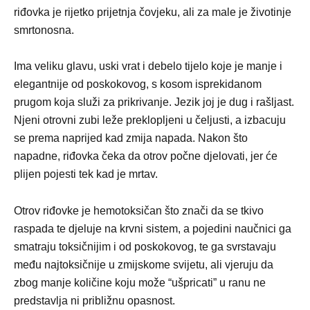
riđovka je rijetko prijetnja čovjeku, ali za male je životinje
smrtonosna.
Ima veliku glavu, uski vrat i debelo tijelo koje je manje i
elegantnije od poskokovog, s kosom isprekidanom
prugom koja služi za prikrivanje. Jezik joj je dug i rašljast.
Njeni otrovni zubi leže preklopljeni u čeljusti, a izbacuju
se prema naprijed kad zmija napada. Nakon što
napadne, riđovka čeka da otrov počne djelovati, jer će
plijen pojesti tek kad je mrtav.
Otrov riđovke je hemotoksičan što znači da se tkivo
raspada te djeluje na krvni sistem, a pojedini naučnici ga
smatraju toksičnijim i od poskokovog, te ga svrstavaju
među najtoksičnije u zmijskome svijetu, ali vjeruju da
zbog manje količine koju može “ušpricati” u ranu ne
predstavlja ni približnu opasnost.