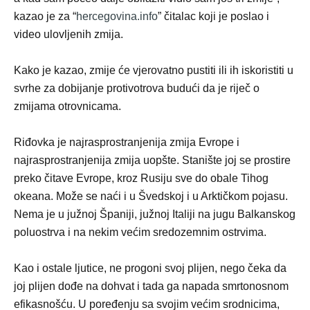
kazao je za “
hercegovina.info
” čitalac koji je poslao i
video ulovljenih zmija.
Kako je kazao, zmije će vjerovatno pustiti ili ih iskoristiti u
svrhe za dobijanje protivotrova budući da je riječ o
zmijama otrovnicama.
Riđovka je najrasprostranjenija zmija Еvrope i
najrasprostranjenija zmija uopšte. Stanište joj se prostire
preko čitave Еvrope, kroz Rusiju sve do obale Tihog
okeana. Može se naći i u Švedskoj i u Arktičkom pojasu.
Nema je u južnoj Španiji, južnoj Italiji na jugu Balkanskog
poluostrva i na nekim većim sredozemnim ostrvima.
Kao i ostale ljutice, ne progoni svoj plijen, nego čeka da
joj plijen dođe na dohvat i tada ga napada smrtonosnom
efikasnošću. U poređenju sa svojim većim srodnicima,