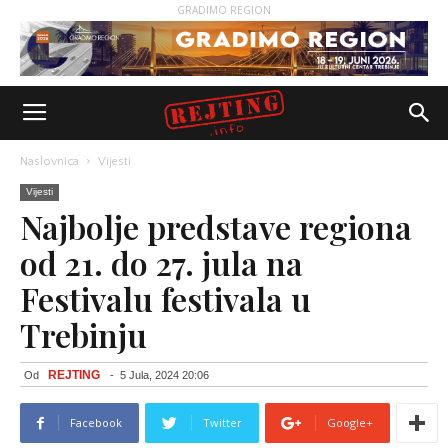
GRADIMO REGION
Naslovnica
Vijesti
Vijesti
Najbolje predstave regiona
od 21. do 27. jula na
Festivalu festivala u
Trebinju
REJTING
Od
-
5 Jula, 2024 20:06
Facebook
Twitter
Google+