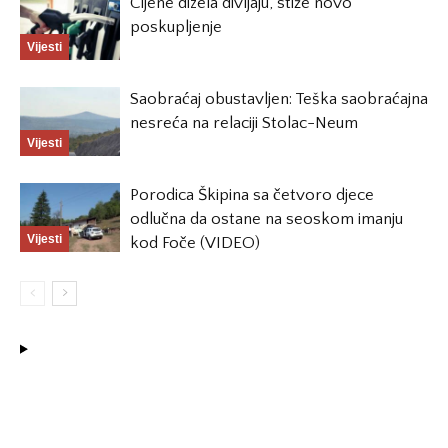
Cijene dizela divljaju, stiže novo
poskupljenje
Vijesti
Saobraćaj obustavljen: Teška saobraćajna
nesreća na relaciji Stolac-Neum
Vijesti
Porodica Škipina sa četvoro djece
odlučna da ostane na seoskom imanju
Vijesti
kod Foče (VIDEO)