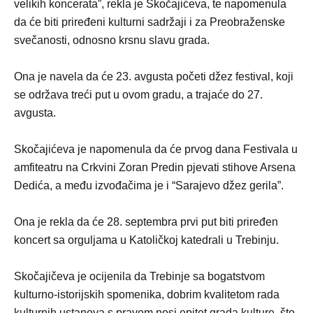
velikih koncerata”, rekla je Skočajićeva, te napomenula
da će biti priređeni kulturni sadržaji i za Preobraženske
svečanosti, odnosno krsnu slavu grada.
Ona je navela da će 23. avgusta početi džez festival, koji
se održava treći put u ovom gradu, a trajaće do 27.
avgusta.
Skočajićeva je napomenula da će prvog dana Festivala u
amfiteatru na Crkvini Zoran Predin pjevati stihove Arsena
Dedića, a među izvođačima je i “Sarajevo džez gerila”.
Ona je rekla da će 28. septembra prvi put biti priređen
koncert sa orguljama u Katoličkoj katedrali u Trebinju.
Skočajičeva je ocijenila da Trebinje sa bogatstvom
kulturno-istorijskih spomenika, dobrim kvalitetom rada
kulturnih ustanova s pravom nosi epitet grada kulture, što