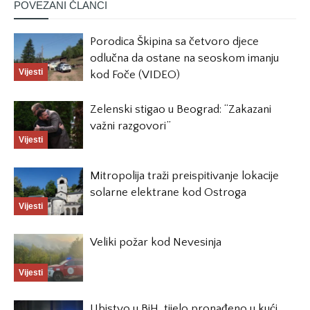
POVEZANI ČLANCI
Porodica Škipina sa četvoro djece
odlučna da ostane na seoskom imanju
Vijesti
kod Foče (VIDEO)
Zelenski stigao u Beograd: “Zakazani
važni razgovori”
Vijesti
Mitropolija traži preispitivanje lokacije
solarne elektrane kod Ostroga
Vijesti
Veliki požar kod Nevesinja
Vijesti
Ubistvo u BiH, tijelo pronađeno u kući