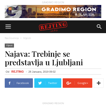
GRADIMO REGION
Naslovnica
Vijesti
Vijesti
Najava: Trebinje se
predstavlja u Ljubljani
REJTING
Od
-
28 Januara, 2019 09:02
Facebook
Twitter
Google+
GRADIMO REGION