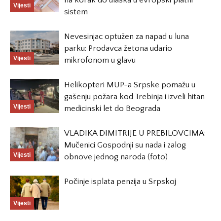
na korak do ulaska u evropski platni
Vijesti
sistem
Nevesinjac optužen za napad u luna
parku: Prodavca žetona udario
Vijesti
mikrofonom u glavu
Helikopteri MUP-a Srpske pomažu u
gašenju požara kod Trebinja i izveli hitan
Vijesti
medicinski let do Beograda
VLADIKA DIMITRIJE U PREBILOVCIMA:
Mučenici Gospodnji su nada i zalog
Vijesti
obnove jednog naroda (foto)
Počinje isplata penzija u Srpskoj
Vijesti