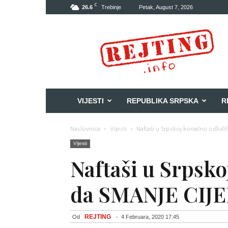
C
26.6
Trebinje
Petak, August 7, 2026
Rejting
VIJESTI
REPUBLIKA SRPSKA
R
Naslovnica
Vijesti
Naftaši u Srpskoj konačno odlučil
Vijesti
Naftaši u Srpsko
da SMANJE CIJE
REJTING
Od
-
4 Februara, 2020 17:45