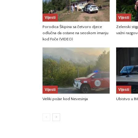
Vijesti
Vijesti
Porodica Škipina sa četvoro djece
Zelenski sti
odlučna da ostane na seoskom imanju
važni razgov
kod Foče (VIDEO)
Vijesti
Vijesti
Veliki požar kod Nevesinja
Ubistvo u Bi