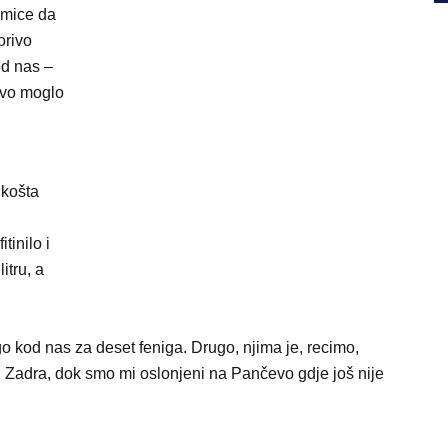
dmice da
orivo
od nas –
rivo moglo
 košta
tinilo i
itru, a
go kod nas za deset feniga. Drugo, njima je, recimo,
z Zadra, dok smo mi oslonjeni na Pančevo gdje još nije