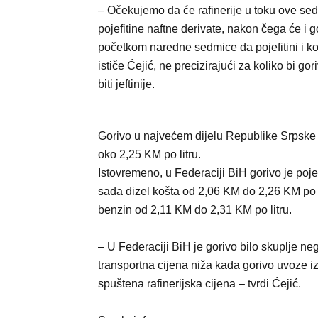
– Očekujemo da će rafinerije u toku ove se
pojefitine naftne derivate, nakon čega će i g
početkom naredne sedmice da pojefitini i k
ističe Ćejić, ne precizirajući za koliko bi go
biti jeftinije.
Gorivo u najvećem dijelu Republike Srpske
oko 2,25 KM po litru.
Istovremeno, u Federaciji BiH gorivo je pojefi
sada dizel košta od 2,06 KM do 2,26 KM po l
benzin od 2,11 KM do 2,31 KM po litru.
– U Federaciji BiH je gorivo bilo skuplje ne
transportna cijena niža kada gorivo uvoze i
spuštena rafinerijska cijena – tvrdi Ćejić.