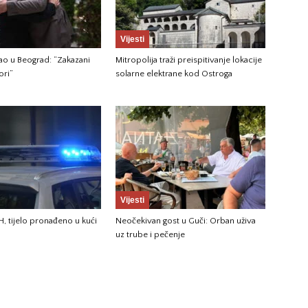
Vijesti
gao u Beograd: “Zakazani
Mitropolija traži preispitivanje lokacije
ori”
solarne elektrane kod Ostroga
Vijesti
H, tijelo pronađeno u kući
Neočekivan gost u Guči: Orban uživa
uz trube i pečenje