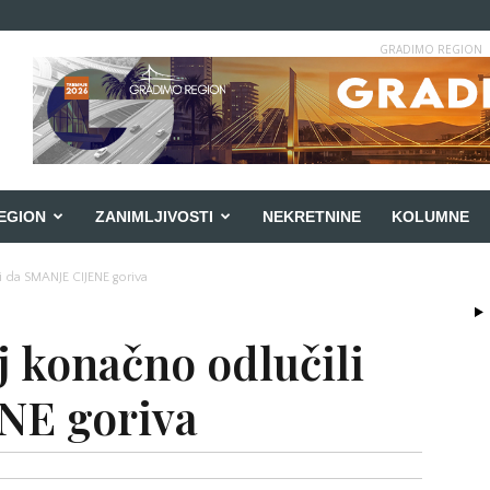
GRADIMO REGION
EGION
ZANIMLJIVOSTI
NEKRETNINE
KOLUMNE
i da SMANJE CIJENE goriva
j konačno odlučili
NE goriva