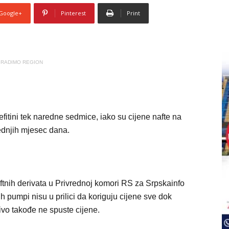
Google+
Pinterest
Print
RADIMO REGION
efitini tek naredne sedmice, iako su cijene nafte na
ednjih mjesec dana.
aftnih derivata u Privrednoj komori RS za Srpskainfo
kih pumpi nisu u prilici da koriguju cijene sve dok
rivo takođe ne spuste cijene.