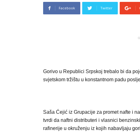
Facebook
Twitter
G
Gorivo u Republici Srpskoj trebalo bi da poj
svjetskom tržištu u konstantnom padu poslj
Saša Ćejić iz Grupacije za promet nafte i n
tvrdi da naftni distributeri i vlasnici benzins
rafinerije u okruženju iz kojih nabavljaju go