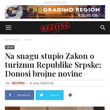
GRADIMO REGION
Naslovnica
Vijesti
Vijesti
Na snagu stupio Zakon o
turizmu Republike Srpske;
Donosi brojne novine
REJTING
Od
-
11 Juna, 2026 07:42
Facebook
Twitter