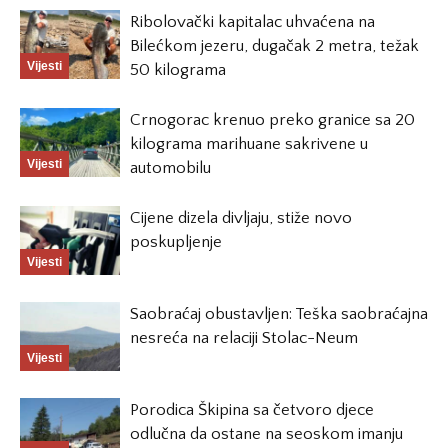
Ribolovački kapitalac uhvaćena na
Bilećkom jezeru, dugačak 2 metra, težak
Vijesti
50 kilograma
Crnogorac krenuo preko granice sa 20
kilograma marihuane sakrivene u
Vijesti
automobilu
Cijene dizela divljaju, stiže novo
poskupljenje
Vijesti
Saobraćaj obustavljen: Teška saobraćajna
nesreća na relaciji Stolac-Neum
Vijesti
Porodica Škipina sa četvoro djece
odlučna da ostane na seoskom imanju