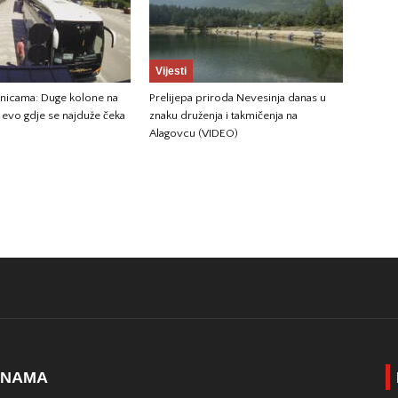
Vijesti
anicama: Duge kolone na
Prelijepa priroda Nevesinja danas u
, evo gdje se najduže čeka
znaku druženja i takmičenja na
Alagovcu (VIDEO)
 NAMA