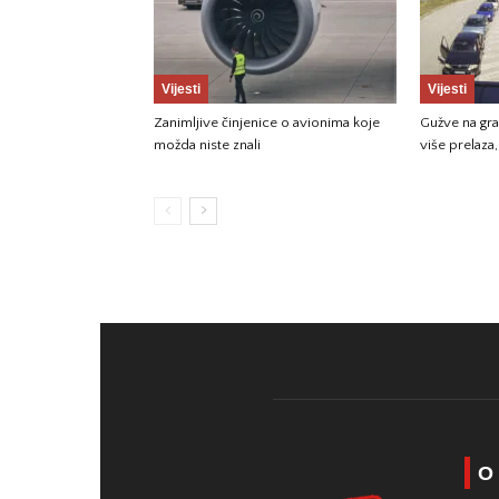
Vijesti
Vijesti
Zanimljive činjenice o avionima koje
Gužve na gr
možda niste znali
više prelaza
O