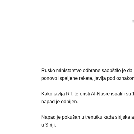
G
Rusko ministarstvo odbrane saopštilo je da
ponovo ispaljene rakete, javlja pod oznakom
Kako javlja RT, teroristi Al-Nusre ispalili su
napad je odbijen.
Napad je pokušan u trenutku kada sirijska ar
u Siriji.