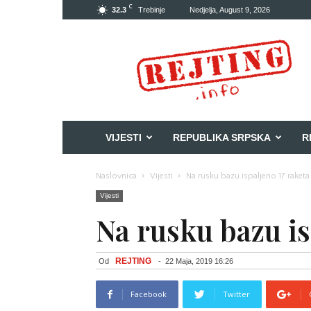
C
32.3
Trebinje
Nedjelja, August 9, 2026
Rejting
VIJESTI
REPUBLIKA SRPSKA
R
Naslovnica
Vijesti
Na rusku bazu ispaljeno 17 raketa
Vijesti
Na rusku bazu is
REJTING
Od
-
22 Maja, 2019 16:26
Facebook
Twitter