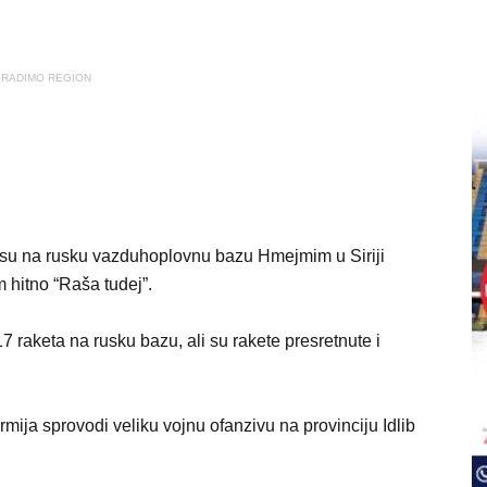
RADIMO REGION
 su na rusku vazduhoplovnu bazu Hmejmim u Siriji
 hitno “Raša tudej”.
 17 raketa na rusku bazu, ali su rakete presretnute i
mija sprovodi veliku vojnu ofanzivu na provinciju Idlib