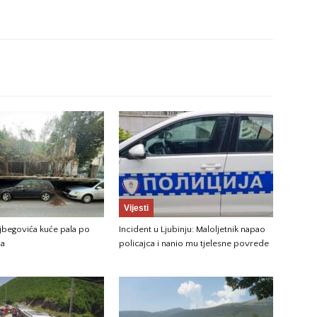
Vijesti
jbegovića kuće pala po
Incident u Ljubinju: Maloljetnik napao
ma
policajca i nanio mu tjelesne povrede