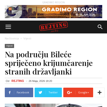
GRADIMO REGION
Naslovnica
Vijesti
Vijesti
Na području Bileće
spriječeno krijumčarenje
stranih državljanki
REJTING
Od
-
26 Maja, 2026 18:20
Facebook
Twitter
Google+