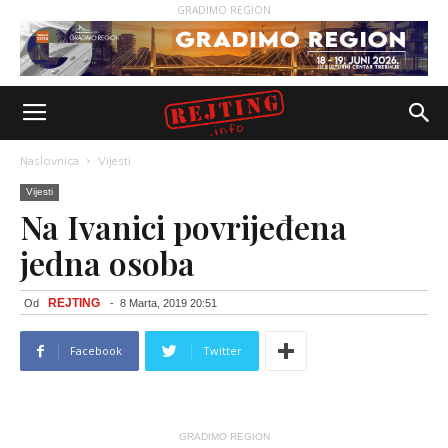
GRADIMO REGION
Naslovnica
Vijesti
Vijesti
Na Ivanici povrijeđena
jedna osoba
REJTING
Od
-
8 Marta, 2019 20:51
Facebook
Twitter
GRADIMO REGION