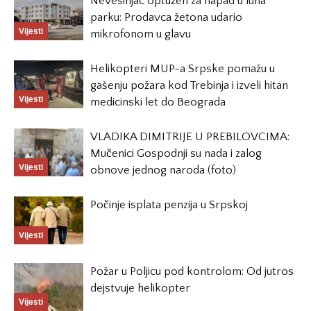
Nevesinjac optužen za napad u luna
parku: Prodavca žetona udario
Vijesti
mikrofonom u glavu
Helikopteri MUP-a Srpske pomažu u
gašenju požara kod Trebinja i izveli hitan
Vijesti
medicinski let do Beograda
VLADIKA DIMITRIJE U PREBILOVCIMA:
Mučenici Gospodnji su nada i zalog
Vijesti
obnove jednog naroda (foto)
Počinje isplata penzija u Srpskoj
Vijesti
Požar u Poljicu pod kontrolom: Od jutros
dejstvuje helikopter
Vijesti