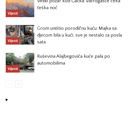
Veliki požar kod Gacka: Vatrogasce čeka
teška noć
Vijesti
Grom uništio porodičnu kuću: Majka sa
djecom bila u kući, sve je nestalo za posla
Vijesti
sata
Ruševina Alajbegovića kuće pala po
automobilima
Vijesti