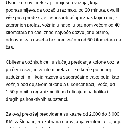
Uvodi se novi prekršaj – obijesna vožnja, koja
podrazumijeva da vozač u razmaku od 20 minuta, dva ili
više puta prođe svjetlosni saobraćajni znak kojim mu je
zabranjen prolaz, vožnja u naselju brzinom većom od 40
kilometara na čas iznad najveće dozvoljene brzine,
odnosno van naselja brzinom većom od 60 kilometara na
čas.
Obijesna vožnja biće i u slučaju preticanja kolone vozila
pri čemu svojim vozilom prelazi ili se kreće po punoj
uzdužnoj liniji koja razdvaja saobraćajne trake puta, kao i
vožnja pod dejstvom alkohola u koncentraciji većoj od
1,50 promil u organizmu ili pod uticajem narkotika ili
drugih psihoaktivnih supstanci.
Za ovaj prekršaj predviđene su kazne od 2.000 do 3.000
KM, zaštitna mjera zabrana upravljanja vozilom u trajanju