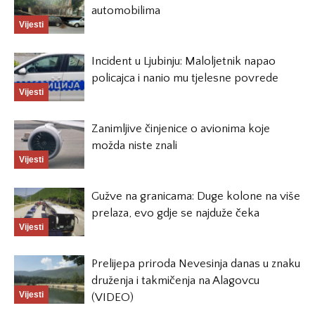
automobilima
Vijesti
Incident u Ljubinju: Maloljetnik napao
policajca i nanio mu tjelesne povrede
Vijesti
Zanimljive činjenice o avionima koje
možda niste znali
Vijesti
Gužve na granicama: Duge kolone na više
prelaza, evo gdje se najduže čeka
Vijesti
Prelijepa priroda Nevesinja danas u znaku
druženja i takmičenja na Alagovcu
Vijesti
(VIDEO)