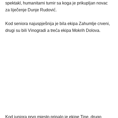
spektakl, humanitarni turnir sa koga je prikupljan novac
za liječenje Dunje Rudović.
Kod seniora najuspješnija je bila ekipa Zahumlje crveni,
drugi su bili Vinogradi a treća ekipa Mokrih Dolova.
Kod juniora prvo mjesto pripalo je ekipe Tine, drugo