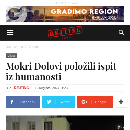
GRADIMO REGION
Naslovnica
Vijesti
Vijesti
Mokri Dolovi položili ispit
iz humanosti
REJTING
Od
-
12 Augusta, 2024 11:23
Facebook
Twitter
Google+