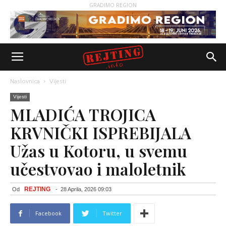
GRADIMO REGION
Naslovnica
Vijesti
Vijesti
MLADIĆA TROJICA
KRVNIČKI ISPREBIJALA
Užas u Kotoru, u svemu
učestvovao i maloletnik
REJTING
Od
-
28 Aprila, 2026 09:03
Facebook
Twitter