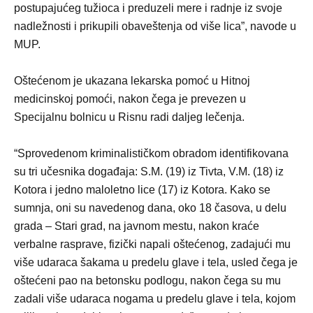
postupajućeg tužioca i preduzeli mere i radnje iz svoje
nadležnosti i prikupili obaveštenja od više lica”, navode u
MUP.
Oštećenom je ukazana lekarska pomoć u Hitnoj
medicinskoj pomoći, nakon čega je prevezen u
Specijalnu bolnicu u Risnu radi daljeg lečenja.
“Sprovedenom kriminalističkom obradom identifikovana
su tri učesnika događaja: S.M. (19) iz Tivta, V.M. (18) iz
Kotora i jedno maloletno lice (17) iz Kotora. Kako se
sumnja, oni su navedenog dana, oko 18 časova, u delu
grada – Stari grad, na javnom mestu, nakon kraće
verbalne rasprave, fizički napali oštećenog, zadajući mu
više udaraca šakama u predelu glave i tela, usled čega je
oštećeni pao na betonsku podlogu, nakon čega su mu
zadali više udaraca nogama u predelu glave i tela, kojom