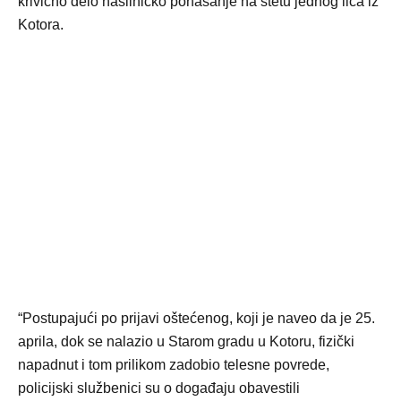
krivično delo nasilničko ponašanje na štetu jednog lica iz
Kotora.
“Postupajući po prijavi oštećenog, koji je naveo da je 25.
aprila, dok se nalazio u Starom gradu u Kotoru, fizički
napadnut i tom prilikom zadobio telesne povrede,
policijski službenici su o događaju obavestili