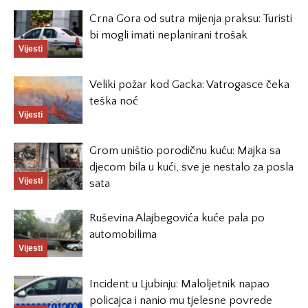
Crna Gora od sutra mijenja praksu: Turisti
bi mogli imati neplanirani trošak
Vijesti
Veliki požar kod Gacka: Vatrogasce čeka
teška noć
Vijesti
Grom uništio porodičnu kuću: Majka sa
djecom bila u kući, sve je nestalo za posla
Vijesti
sata
Ruševina Alajbegovića kuće pala po
automobilima
Vijesti
Incident u Ljubinju: Maloljetnik napao
policajca i nanio mu tjelesne povrede