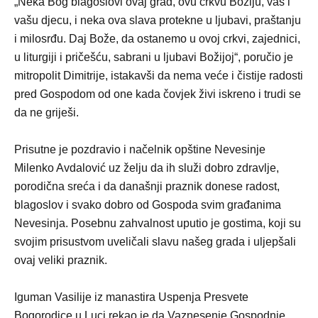
„Neka Bog blagoslovi ovaj grad, ovu crkvu Božiju, vas i
vašu djecu, i neka ova slava protekne u ljubavi, praštanju
i milosrđu. Daj Bože, da ostanemo u ovoj crkvi, zajednici,
u liturgiji i pričešću, sabrani u ljubavi Božijoj“, poručio je
mitropolit Dimitrije, istakavši da nema veće i čistije radosti
pred Gospodom od one kada čovjek živi iskreno i trudi se
da ne griješi.
Prisutne je pozdravio i načelnik opštine Nevesinje
Milenko Avdalović uz želju da ih služi dobro zdravlje,
porodična sreća i da današnji praznik donese radost,
blagoslov i svako dobro od Gospoda svim građanima
Nevesinja. Posebnu zahvalnost uputio je gostima, koji su
svojim prisustvom uveličali slavu našeg grada i uljepšali
ovaj veliki praznik.
Iguman Vasilije iz manastira Uspenja Presvete
Bogorodice u Luci rekao je da Vaznesenje Gospodnje