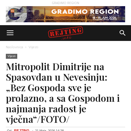
GRADIMO REGION
Naslovnica
Vijesti
Vijesti
Mitropolit Dimitrije na
Spasovdan u Nevesinju:
„Bez Gospoda sve je
prolazno, a sa Gospodom i
najmanja radost je
vječna“/FOTO/
REJTING
Od
-
21 Maja, 2026 14:28