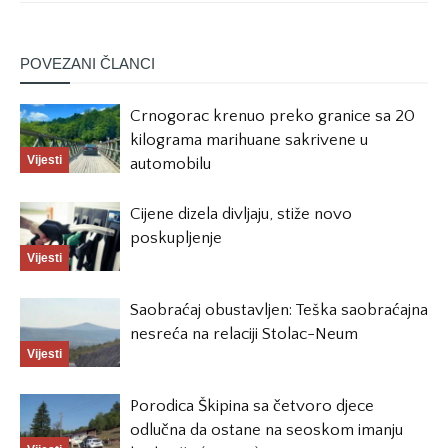
POVEZANI ČLANCI
Crnogorac krenuo preko granice sa 20
kilograma marihuane sakrivene u
Vijesti
automobilu
Cijene dizela divljaju, stiže novo
poskupljenje
Vijesti
Saobraćaj obustavljen: Teška saobraćajna
nesreća na relaciji Stolac-Neum
Vijesti
Porodica Škipina sa četvoro djece
odlučna da ostane na seoskom imanju