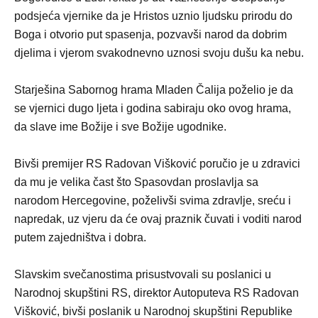
podsjeća vjernike da je Hristos uznio ljudsku prirodu do
Boga i otvorio put spasenja, pozvavši narod da dobrim
djelima i vjerom svakodnevno uznosi svoju dušu ka nebu.
Starješina Sabornog hrama Mladen Čalija poželio je da
se vjernici dugo ljeta i godina sabiraju oko ovog hrama,
da slave ime Božije i sve Božije ugodnike.
Bivši premijer RS Radovan Višković poručio je u zdravici
da mu je velika čast što Spasovdan proslavlja sa
narodom Hercegovine, poželivši svima zdravlje, sreću i
napredak, uz vjeru da će ovaj praznik čuvati i voditi narod
putem zajedništva i dobra.
Slavskim svečanostima prisustvovali su poslanici u
Narodnoj skupštini RS, direktor Autoputeva RS Radovan
Višković, bivši poslanik u Narodnoj skupštini Republike