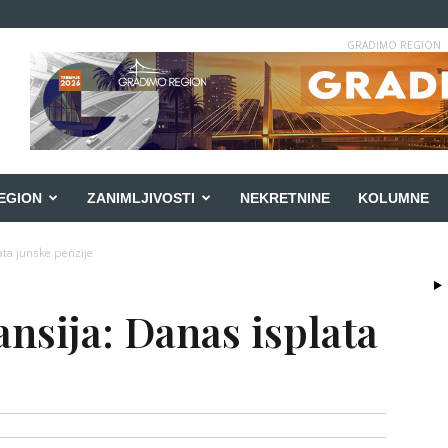
GRADIMO REGION
EGION
ZANIMLJIVOSTI
NEKRETNINE
KOLUMNE
ata junske penzije
ansija: Danas isplata