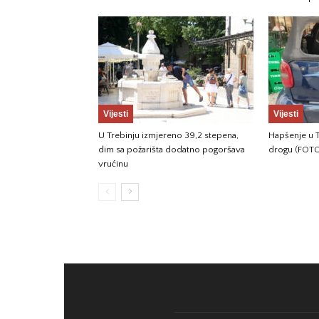
Vijesti
Vijesti
U Trebinju izmjereno 39,2 stepena,
Hapšenje u T
dim sa požarišta dodatno pogoršava
drogu (FOT
vrućinu