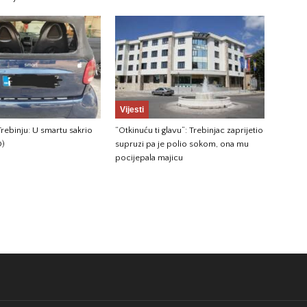
Vijesti
rebinju: U smartu sakrio
“Otkinuću ti glavu”: Trebinjac zaprijetio
O)
supruzi pa je polio sokom, ona mu
pocijepala majicu