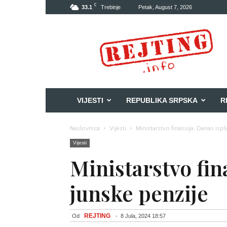
C
33.1
Trebinje
Petak, August 7, 2026
Rejting
VIJESTI
REPUBLIKA SRPSKA
R
Naslovnica
Vijesti
Ministarstvo finansija: Danas ispl
Vijesti
Ministarstvo fin
junske penzije
REJTING
Od
-
8 Jula, 2024 18:57