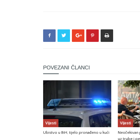
POVEZANI ČLANCI
Vijesti
Vijesti
Ubistvo u BiH, tijelo pronađeno u kući
Neočekivan g
uz trube i p