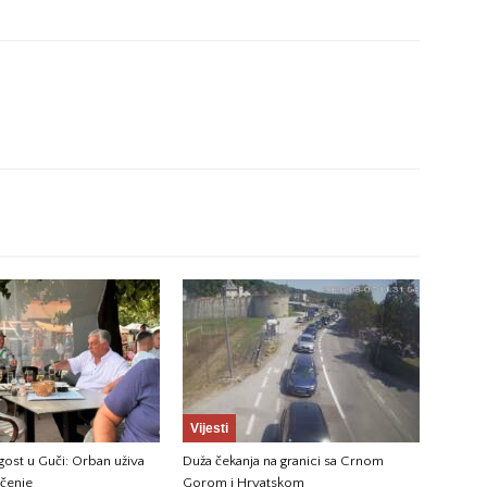
Vijesti
ost u Guči: Orban uživa
Duža čekanja na granici sa Crnom
ečenje
Gorom i Hrvatskom