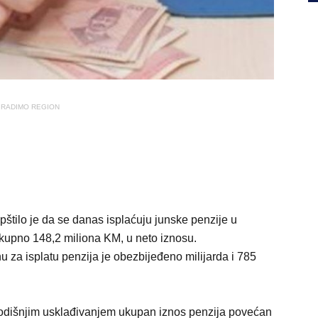
RADIMO REGION
pštilo je da se danas isplaćuju junske penzije u
kupno 148,2 miliona KM, u neto iznosu.
za isplatu penzija je obezbijeđeno milijarda i 785
godišnjim usklađivanjem ukupan iznos penzija povećan