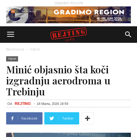
GRADIMO REGION
Naslovnica
Vijesti
Vijesti
Minić objasnio šta koči
izgradnju aerodroma u
Trebinju
REJTING
Od
-
18 Marta, 2026 18:59
Facebook
Twitter