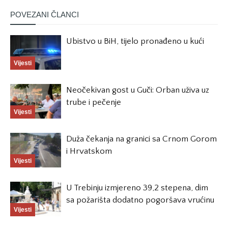
POVEZANI ČLANCI
Ubistvo u BiH, tijelo pronađeno u kući
Vijesti
Neočekivan gost u Guči: Orban uživa uz
trube i pečenje
Vijesti
Duža čekanja na granici sa Crnom Gorom
i Hrvatskom
Vijesti
U Trebinju izmjereno 39,2 stepena, dim
sa požarišta dodatno pogoršava vrućinu
Vijesti