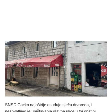
SNSD Gacko najoštrije osuđuje sječu drvoreda, i
neshvatljivo je uništavanje glavne ulice u toj opštini,