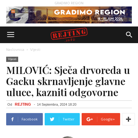
GRADIMO REGION
Naslovnica
Vijesti
Vijesti
MILOVIĆ: Sječa drvoreda u
Gacku skrnavljenje glavne
uluce, kazniti odgovorne
REJTING
Od
-
14 Septembra, 2024 18:20
Facebook
Twitter
Google+