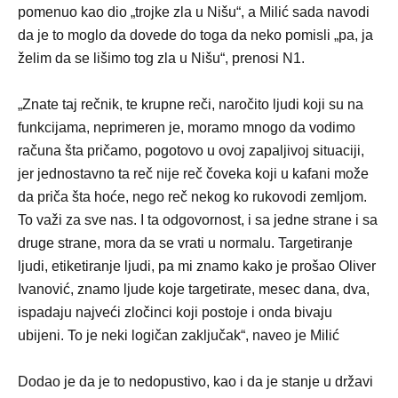
pomenuo kao dio „trojke zla u Nišu“, a Milić sada navodi
da je to moglo da dovede do toga da neko pomisli „pa, ja
želim da se lišimo tog zla u Nišu“, prenosi N1.
„Znate taj rečnik, te krupne reči, naročito ljudi koji su na
funkcijama, neprimeren je, moramo mnogo da vodimo
računa šta pričamo, pogotovo u ovoj zapaljivoj situaciji,
jer jednostavno ta reč nije reč čoveka koji u kafani može
da priča šta hoće, nego reč nekog ko rukovodi zemljom.
To važi za sve nas. I ta odgovornost, i sa jedne strane i sa
druge strane, mora da se vrati u normalu. Targetiranje
ljudi, etiketiranje ljudi, pa mi znamo kako je prošao Oliver
Ivanović, znamo ljude koje targetirate, mesec dana, dva,
ispadaju najveći zločinci koji postoje i onda bivaju
ubijeni. To je neki logičan zaključak“, naveo je Milić
Dodao je da je to nedopustivo, kao i da je stanje u državi