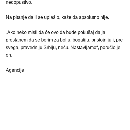
nedopustivo.
Na pitanje da li se uplašio, kaže da apsolutno nije.
„Ako neko misli da će ovo da bude pokušaj da ja
prestanem da se borim za bolju, bogatiju, pristojniju i, pre
svega, pravedniju Srbiju, neću. Nastavljamo“, poručio je
on.
Agencije