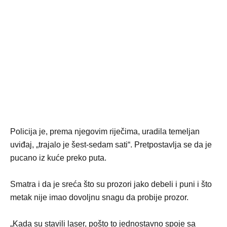
Policija je, prema njegovim riječima, uradila temeljan
uviđaj, „trajalo je šest-sedam sati“. Pretpostavlja se da je
pucano iz kuće preko puta.
Smatra i da je sreća što su prozori jako debeli i puni i što
metak nije imao dovoljnu snagu da probije prozor.
„Kada su stavili laser, pošto to jednostavno spoje sa