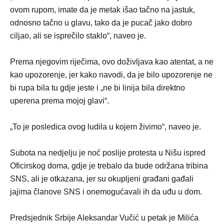
ovom rupom, imate da je metak išao tačno na jastuk,
odnosno tačno u glavu, tako da je pucač jako dobro
ciljao, ali se isprečilo staklo“, naveo je.
Prema njegovim riječima, ovo doživljava kao atentat, a ne
kao upozorenje, jer kako navodi, da je bilo upozorenje ne
bi rupa bila tu gdje jeste i „ne bi linija bila direktno
uperena prema mojoj glavi“.
„To je posledica ovog ludila u kojem živimo“, naveo je.
Subota na nedjelju je noć poslije protesta u Nišu ispred
Oficirskog doma, gdje je trebalo da bude održana tribina
SNS, ali je otkazana, jer su okupljeni građani gađali
jajima članove SNS i onemogućavali ih da uđu u dom.
Predsjednik Srbije Aleksandar Vučić u petak je Milića