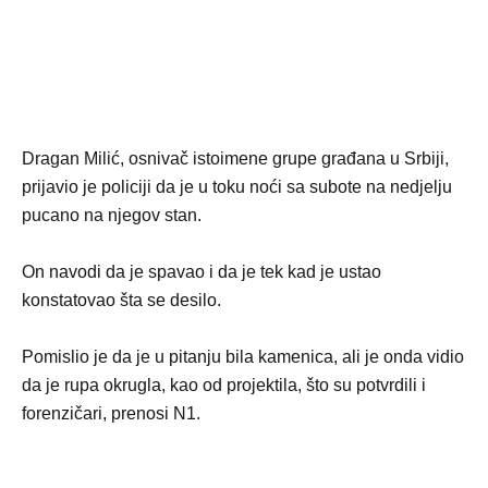
Dragan Milić, osnivač istoimene grupe građana u Srbiji,
prijavio je policiji da je u toku noći sa subote na nedjelju
pucano na njegov stan.
On navodi da je spavao i da je tek kad je ustao
konstatovao šta se desilo.
Pomislio je da je u pitanju bila kamenica, ali je onda vidio
da je rupa okrugla, kao od projektila, što su potvrdili i
forenzičari, prenosi N1.