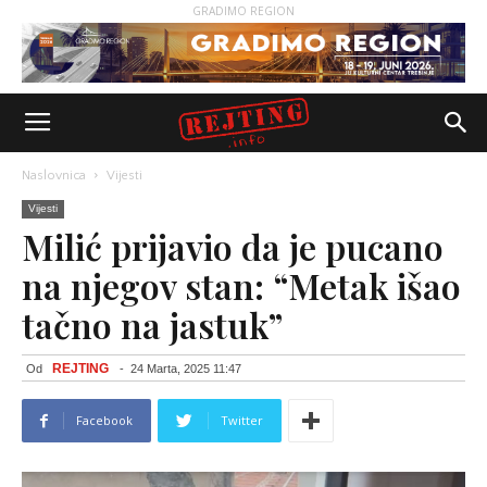
GRADIMO REGION
Naslovnica
Vijesti
Vijesti
Milić prijavio da je pucano
na njegov stan: “Metak išao
tačno na jastuk”
REJTING
Od
-
24 Marta, 2025 11:47
Facebook
Twitter