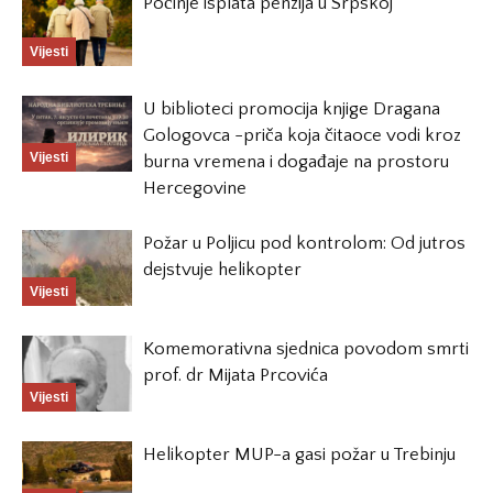
Počinje isplata penzija u Srpskoj
Vijesti
U biblioteci promocija knjige Dragana
Gologovca -priča koja čitaoce vodi kroz
Vijesti
burna vremena i događaje na prostoru
Hercegovine
Požar u Poljicu pod kontrolom: Od jutros
dejstvuje helikopter
Vijesti
Komemorativna sjednica povodom smrti
prof. dr Mijata Prcovića
Vijesti
Helikopter MUP-a gasi požar u Trebinju