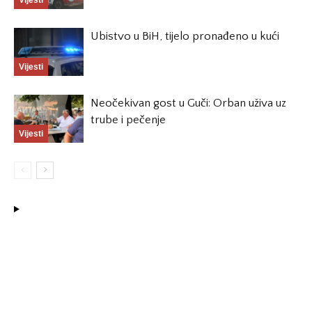
Ubistvo u BiH, tijelo pronađeno u kući
Vijesti
Neočekivan gost u Guči: Orban uživa uz
trube i pečenje
Vijesti