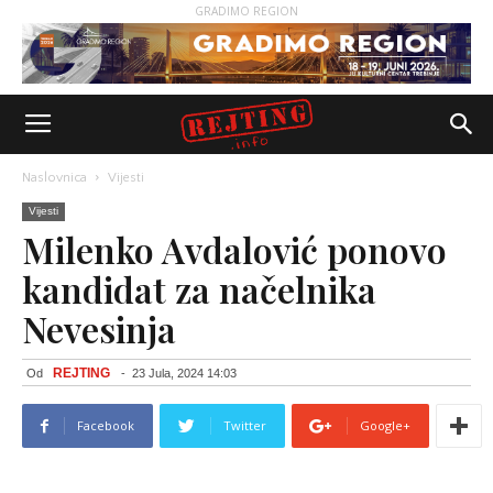
GRADIMO REGION
Naslovnica
Vijesti
Vijesti
Milenko Avdalović ponovo
kandidat za načelnika
Nevesinja
REJTING
Od
-
23 Jula, 2024 14:03
Facebook
Twitter
Google+