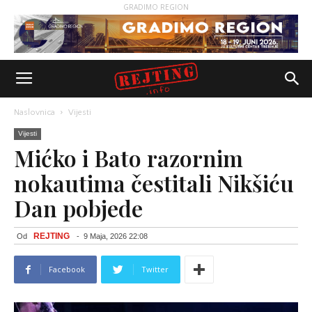
GRADIMO REGION
Naslovnica
Vijesti
Vijesti
Mićko i Bato razornim
nokautima čestitali Nikšiću
Dan pobjede
REJTING
Od
-
9 Maja, 2026 22:08
Facebook
Twitter