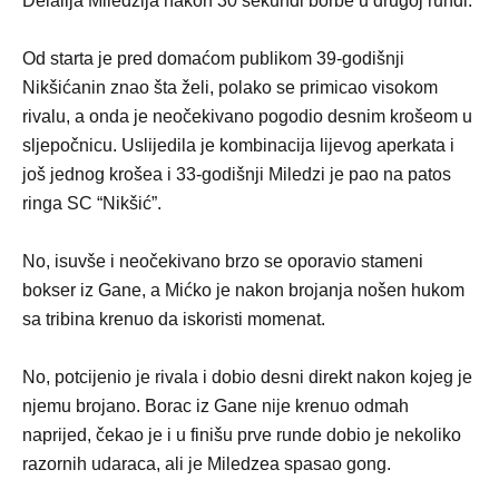
Delalija Miledzija nakon 30 sekundi borbe u drugoj rundi.
Od starta je pred domaćom publikom 39-godišnji
Nikšićanin znao šta želi, polako se primicao visokom
rivalu, a onda je neočekivano pogodio desnim krošeom u
sljepočnicu. Uslijedila je kombinacija lijevog aperkata i
još jednog krošea i 33-godišnji Miledzi je pao na patos
ringa SC “Nikšić”.
No, isuvše i neočekivano brzo se oporavio stameni
bokser iz Gane, a Mićko je nakon brojanja nošen hukom
sa tribina krenuo da iskoristi momenat.
No, potcijenio je rivala i dobio desni direkt nakon kojeg je
njemu brojano. Borac iz Gane nije krenuo odmah
naprijed, čekao je i u finišu prve runde dobio je nekoliko
razornih udaraca, ali je Miledzea spasao gong.