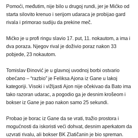
Pomoći, međutim, nije bilo u drugoj rundi, jer je Mićko od
starta silovito krenuo i serijom udaraca je probijao gard
rivala i primorao sudiju da prekine meč.
Mićko je u profi ringu slavio 17. put, 11. nokautom, a ima i
dva poraza. Njegov rival je doživio poraz nakon 33
pobjede, 23 nokautom.
Tomislav Đinović je u glavnoj uvodnoj borbi ostvario
obećano – “razbio” je Feliksa Ajona iz Gane u lakoj
kategoriji. Visoki i vižljasti Ajon nije očekivao da Bato ima
tako razoran udarac, a pogodio ga je desnim krošeom i
bokser iz Gane je pao nakon samo 25 sekundi.
Probao je borac iz Gane da se vrati, tražio prostora i
mogućnosti da iskoristi veći dohvat, desnim aperkatom da
uzvrati rivalu, ali bokser BK Zlatičanin je bio spreman.