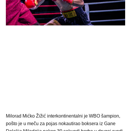
Milorad Mićko Žižić interkontinentalni je WBO šampion,
pošto je u meču za pojas nokautirao boksera iz Gane