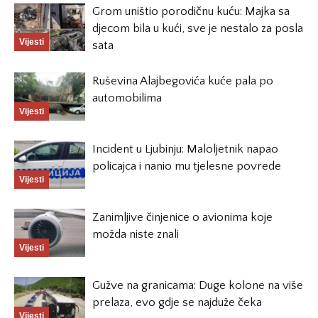
Grom uništio porodičnu kuću: Majka sa
djecom bila u kući, sve je nestalo za posla
Vijesti
sata
Ruševina Alajbegovića kuće pala po
automobilima
Vijesti
Incident u Ljubinju: Maloljetnik napao
policajca i nanio mu tjelesne povrede
Vijesti
Zanimljive činjenice o avionima koje
možda niste znali
Vijesti
Gužve na granicama: Duge kolone na više
prelaza, evo gdje se najduže čeka
Vijesti