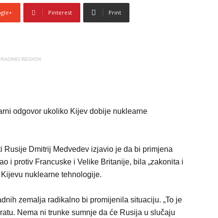
gle+
Pinterest
Print
RADIMO REGION
rni odgovor ukoliko Kijev dobije nuklearne
 Rusije Dmitrij Medvedev izjavio je da bi primjena
ao i protiv Francuske i Velike Britanije, bila „zakonita i
Kijevu nuklearne tehnologije.
nih zemalja radikalno bi promijenila situaciju. „To je
 ratu. Nema ni trunke sumnje da će Rusija u slučaju