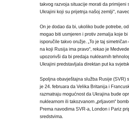
takvog razvoja situacije morati da primijeni 
Ukrajini koji su prijetnja našoj zemlji“, nav
On je dodao da bi, ukoliko bude potrebe, o
mogao biti usmjeren i protiv zemalja koje bi
isporučile takvo oružje. „To je taj simetriča
na koji Rusija ima pravo“, rekao je Medvede
upozorivši da bi predaja nuklearnih tehnolo
Ukrajini predstavljala direktan put ka svjets
Spoljna obavještajna služba Rusije (SVR) s
je 24. februara da Velika Britanija i Francus
razmatraju mogućnost da Ukrajina bude op
nuklearnom ili takozvanom „prljavom“ bom
Prema navodima SVR-a, London i Pariz pri
sredstvima.