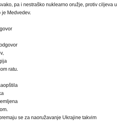
svako, pa i nestraško nuklearno oružje, protiv ciljeva u
eo je Medvedev.
dgovor
n odgovor
v,
gija
kom ratu.
aopštila
ka
remljena
bom.
premaju se za naoružavanje Ukrajine takvim