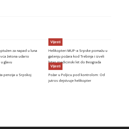
Vijesti
ptužen za napad u luna
Helikopteri MUP-a Srpske pomažu u
avca žetona udario
gašenju požara kod Trebinja i izveli
u glavu
hitan medicinski let do Beograda
Vijesti
ta penzija u Srpskoj
Požar u Poljicu pod kontrolom: Od
jutros dejstvuje helikopter