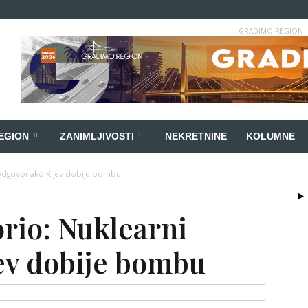
GRADIMO REGION
EGION
ZANIMLJIVOSTI
NEKRETNINE
KOLUMNE
odgovor ako Kijev dobije bombu
rio: Nuklearni
ev dobije bombu