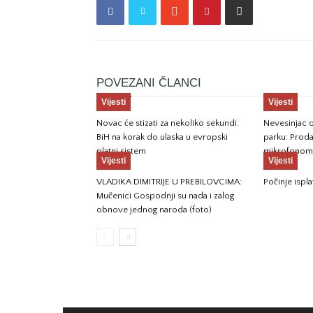
POVEZANI ČLANCI
Vijesti
Vijesti
Novac će stizati za nekoliko sekundi:
Nevesinjac o
BiH na korak do ulaska u evropski
parku: Prod
platni sistem
mikrofonom 
Vijesti
Vijesti
VLADIKA DIMITRIJE U PREBILOVCIMA:
Počinje ispla
Mučenici Gospodnji su nada i zalog
obnove jednog naroda (foto)