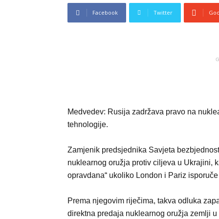
Facebook
Twitter
Goo
G
Medvedev: Rusija zadržava pravo na nuklea
tehnologije.
Zamjenik predsjednika Savjeta bezbjednosti
nuklearnog oružja protiv ciljeva u Ukrajini, k
opravdana“ ukoliko London i Pariz isporuče 
Prema njegovim riječima, takva odluka zapad
direktna predaja nuklearnog oružja zemlji u