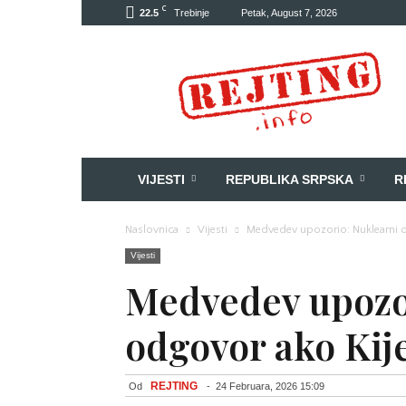
C
22.5
Trebinje
Petak, August 7, 2026
Rejting
VIJESTI
REPUBLIKA SRPSKA
R
Naslovnica
Vijesti
Medvedev upozorio: Nuklearni 
Vijesti
Medvedev upozo
odgovor ako Kij
REJTING
Od
-
24 Februara, 2026 15:09