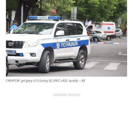
CREATOR: gd-jpeg v1.0 (using IJG JPEG v62), quality = 85
GRADIMO REGION