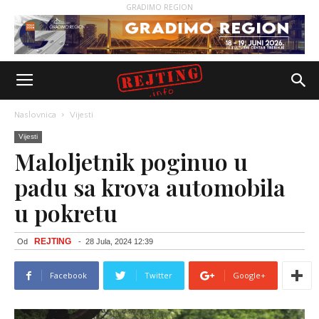
GRADIMO REGION
Naslovnica
Vijesti
Vijesti
Maloljetnik poginuo u
padu sa krova automobila
u pokretu
REJTING
Od
-
28 Jula, 2024 12:39
Facebook
Twitter
Google+