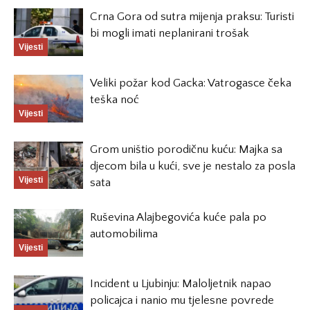
Crna Gora od sutra mijenja praksu: Turisti
bi mogli imati neplanirani trošak
Vijesti
Veliki požar kod Gacka: Vatrogasce čeka
teška noć
Vijesti
Grom uništio porodičnu kuću: Majka sa
djecom bila u kući, sve je nestalo za posla
Vijesti
sata
Ruševina Alajbegovića kuće pala po
automobilima
Vijesti
Incident u Ljubinju: Maloljetnik napao
policajca i nanio mu tjelesne povrede