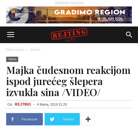
GRADIMO REGION
Naslovnica
Vijesti
Vijesti
Majka čudesnom reakcijom
ispod jurećeg šlepera
izvukla sina /VIDEO/
REJTING
Od
-
4 Marta, 2019 21:25
Facebook
Twitter