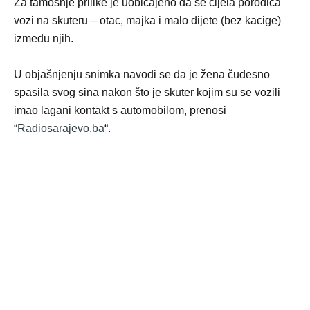
Za tamošnje prilike je uobičajeno da se cijela porodica
vozi na skuteru – otac, majka i malo dijete (bez kacige)
između njih.
U objašnjenju snimka navodi se da je žena čudesno
spasila svog sina nakon što je skuter kojim su se vozili
imao lagani kontakt s automobilom, prenosi
“
Radiosarajevo.ba
“.