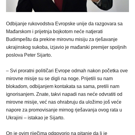
Odbijanje rukovodstva Evropske unije da razgovara sa
Mađarskom i prijetnja bojkotom neće natjerati
Budimpeštu da prekine mirovnu misiju za rješavanje
ukrajinskog sukoba, izjavio je mađarski premijer spoljnih
poslova Peter Sijarto.
– Svi proratni političari Evrope odmah nakon početka ove
mirovne misije su se digli na noge. Prijetili su nam
blokadom, odbijanjem kontakata sa sama, pretili nam
ignorisanjem. Znate, takvi napadi nas neće odvratiti od
mirovne misije, već nas ohrabruju da uložimo još veće
napore za promovisanje mirnog rješavanja ovog rata u
Ukrajini – istakao je Sijarto.
On je ovim riječima odgovorio na pitanje da li je