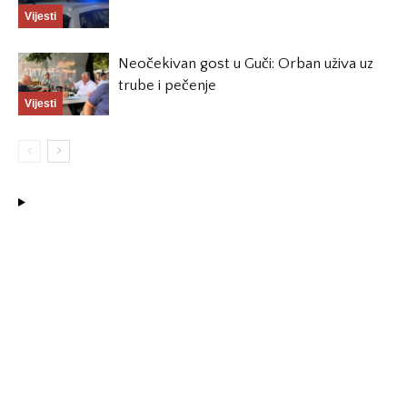
Vijesti
Neočekivan gost u Guči: Orban uživa uz
trube i pečenje
Vijesti