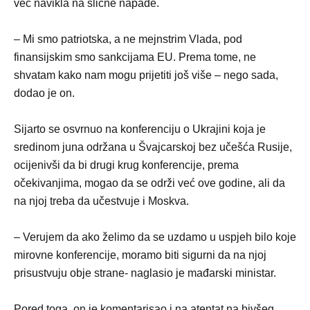
već navikla na slične napade.
– Mi smo patriotska, a ne mejnstrim Vlada, pod
finansijskim smo sankcijama EU. Prema tome, ne
shvatam kako nam mogu prijetiti još više – nego sada,
dodao je on.
Sijarto se osvrnuo na konferenciju o Ukrajini koja je
sredinom juna održana u Švajcarskoj bez učešća Rusije,
ocijenivši da bi drugi krug konferencije, prema
očekivanjima, mogao da se održi već ove godine, ali da
na njoj treba da učestvuje i Moskva.
– Verujem da ako želimo da se uzdamo u uspjeh bilo koje
mirovne konferencije, moramo biti sigurni da na njoj
prisustvuju obje strane- naglasio je mađarski ministar.
Pored toga, on je komentarisao i na atentat na bivšeg