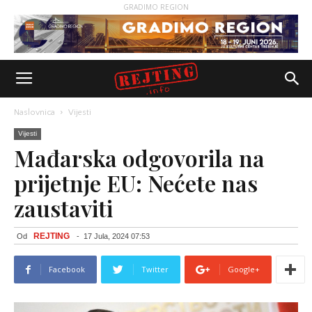
GRADIMO REGION
Naslovnica
Vijesti
Vijesti
Mađarska odgovorila na
prijetnje EU: Nećete nas
zaustaviti
REJTING
Od
-
17 Jula, 2024 07:53
Facebook
Twitter
Google+