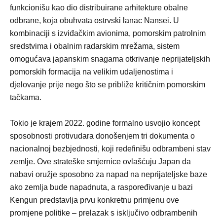
funkcionišu kao dio distribuirane arhitekture obalne
odbrane, koja obuhvata ostrvski lanac Nansei. U
kombinaciji s izviđačkim avionima, pomorskim patrolnim
sredstvima i obalnim radarskim mrežama, sistem
omogućava japanskim snagama otkrivanje neprijateljskih
pomorskih formacija na velikim udaljenostima i
djelovanje prije nego što se približe kritičnim pomorskim
tačkama.
Tokio je krajem 2022. godine formalno usvojio koncept
sposobnosti protivudara donošenjem tri dokumenta o
nacionalnoj bezbjednosti, koji redefinišu odbrambeni stav
zemlje. Ove strateške smjernice ovlašćuju Japan da
nabavi oružje sposobno za napad na neprijateljske baze
ako zemlja bude napadnuta, a raspoređivanje u bazi
Kengun predstavlja prvu konkretnu primjenu ove
promjene politike – prelazak s isključivo odbrambenih