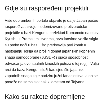
Gdje su raspoređeni projektili
Više odbrambenih portala objavilo je da je Japan počeo
raspoređivati svoje modernizovane protivbrodske
projektile u bazi Kengun u prefekturi Kumamoto na ostrvu
Kyushuu. Prema tim izvorima, prva lansirna vozila stigla
su preko noći u bazu, što predstavlja prvi korak u
nastojanju Tokija da proširi domet japanskih kopnenih
snaga samoodbrane (JGSDF) i ojača sposobnost
odvraćanja eventualnih kineskih poteza u toj regiji. Valja
reći da baza Kengun služi kao sjedište japanskih
zapadnih snaga koje nadziru južni lanac ostrva, a on se
proteže na samo stotinak kilometara od Tajvana.
Kako su rakete dopremljene