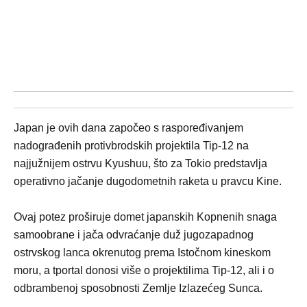
Japan je ovih dana započeo s raspoređivanjem
nadograđenih protivbrodskih projektila Tip-12 na
najjužnijem ostrvu Kyushuu, što za Tokio predstavlja
operativno jačanje dugodometnih raketa u pravcu Kine.
Ovaj potez proširuje domet japanskih Kopnenih snaga
samoobrane i jača odvraćanje duž jugozapadnog
ostrvskog lanca okrenutog prema Istočnom kineskom
moru, a tportal donosi više o projektilima Tip-12, ali i o
odbrambenoj sposobnosti Zemlje Izlazećeg Sunca.