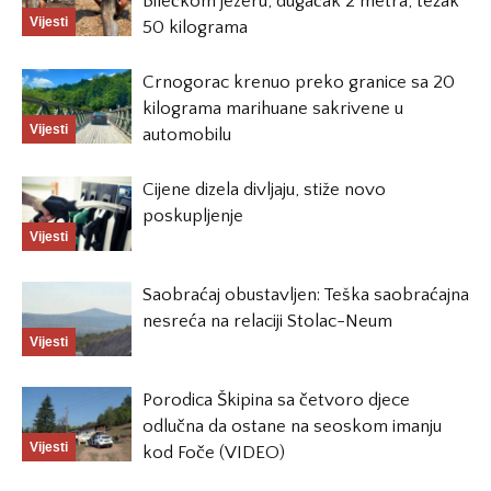
Bilećkom jezeru, dugačak 2 metra, težak
Vijesti
50 kilograma
Crnogorac krenuo preko granice sa 20
kilograma marihuane sakrivene u
Vijesti
automobilu
Cijene dizela divljaju, stiže novo
poskupljenje
Vijesti
Saobraćaj obustavljen: Teška saobraćajna
nesreća na relaciji Stolac-Neum
Vijesti
Porodica Škipina sa četvoro djece
odlučna da ostane na seoskom imanju
Vijesti
kod Foče (VIDEO)