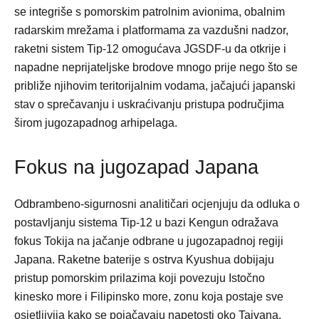
se integriše s pomorskim patrolnim avionima, obalnim
radarskim mrežama i platformama za vazdušni nadzor,
raketni sistem Tip-12 omogućava JGSDF-u da otkrije i
napadne neprijateljske brodove mnogo prije nego što se
približe njihovim teritorijalnim vodama, jačajući japanski
stav o sprečavanju i uskraćivanju pristupa područjima
širom jugozapadnog arhipelaga.
Fokus na jugozapad Japana
Odbrambeno-sigurnosni analitičari ocjenjuju da odluka o
postavljanju sistema Tip-12 u bazi Kengun odražava
fokus Tokija na jačanje odbrane u jugozapadnoj regiji
Japana. Raketne baterije s ostrva Kyushua dobijaju
pristup pomorskim prilazima koji povezuju Istočno
kinesko more i Filipinsko more, zonu koja postaje sve
osjetljivija kako se pojačavaju napetosti oko Tajvana.