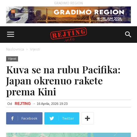
GRADIMO REGION
Naslovnica
Vijesti
Vijesti
Kuva se na rubu Pacifika:
Japan okrenuo rakete
prema Kini
REJTING
Od
-
16 Aprila, 2026 19:23
Facebook
Twitter