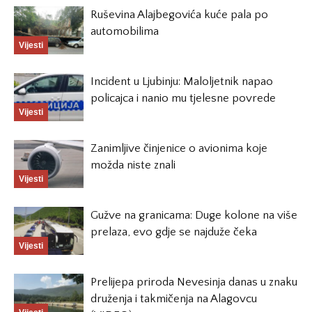
Ruševina Alajbegovića kuće pala po
automobilima
Vijesti
Incident u Ljubinju: Maloljetnik napao
policajca i nanio mu tjelesne povrede
Vijesti
Zanimljive činjenice o avionima koje
možda niste znali
Vijesti
Gužve na granicama: Duge kolone na više
prelaza, evo gdje se najduže čeka
Vijesti
Prelijepa priroda Nevesinja danas u znaku
druženja i takmičenja na Alagovcu