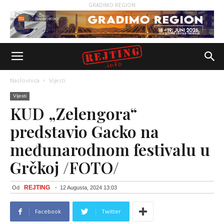
GRADIMO REGION
Naslovnica
Vijesti
Vijesti
KUD „Zelengora“
predstavio Gacko na
međunarodnom festivalu u
Grčkoj /FOTO/
REJTING
Od
-
12 Augusta, 2024 13:03
Facebook
Twitter