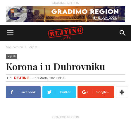
GRADIMO REGION
Naslovnica
Vijesti
Vijesti
Korona i u Dubrovniku
REJTING
Od
-
19 Marta, 2020 13:05
Facebook
Twitter
Google+
GRADIMO REGION