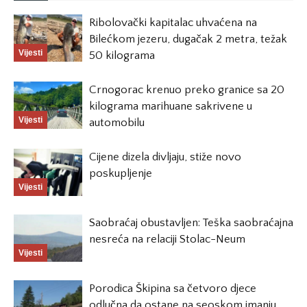
Ribolovački kapitalac uhvaćena na
Bilećkom jezeru, dugačak 2 metra, težak
Vijesti
50 kilograma
Crnogorac krenuo preko granice sa 20
kilograma marihuane sakrivene u
Vijesti
automobilu
Cijene dizela divljaju, stiže novo
poskupljenje
Vijesti
Saobraćaj obustavljen: Teška saobraćajna
nesreća na relaciji Stolac-Neum
Vijesti
Porodica Škipina sa četvoro djece
odlučna da ostane na seoskom imanju