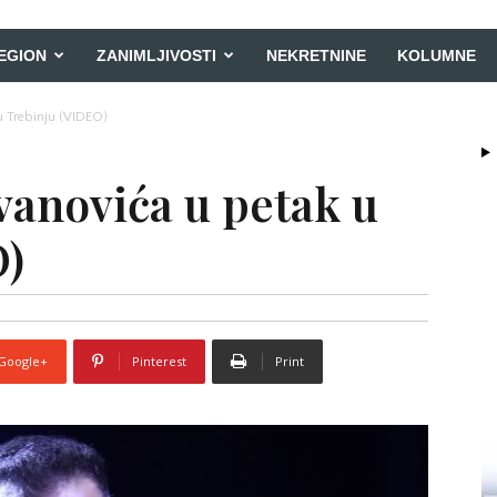
EGION
ZANIMLJIVOSTI
NEKRETNINE
KOLUMNE
u Trebinju (VIDEO)
vanovića u petak u
O)
Google+
Pinterest
Print