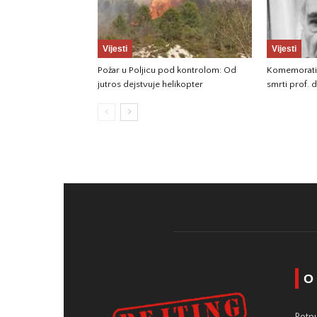
Vijesti
Vijesti
Požar u Poljicu pod kontrolom: Od
Komemorati
jutros dejstvuje helikopter
smrti prof. d
O