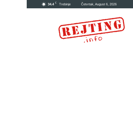
C
34.4
Trebinje
Četvrtak, August 6, 2026
Rejting