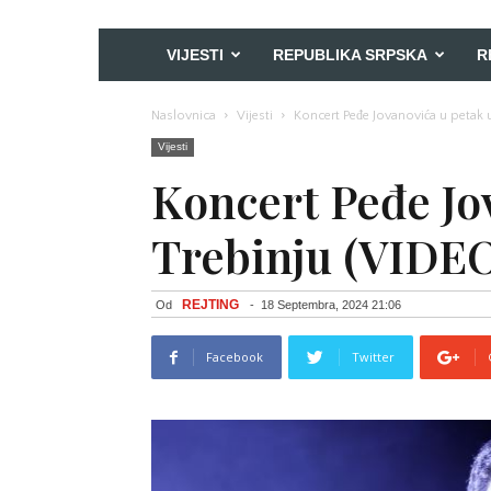
VIJESTI
REPUBLIKA SRPSKA
R
Naslovnica
Vijesti
Koncert Peđe Jovanovića u petak 
Vijesti
Koncert Peđe Jo
Trebinju (VIDE
REJTING
Od
-
18 Septembra, 2024 21:06
Facebook
Twitter