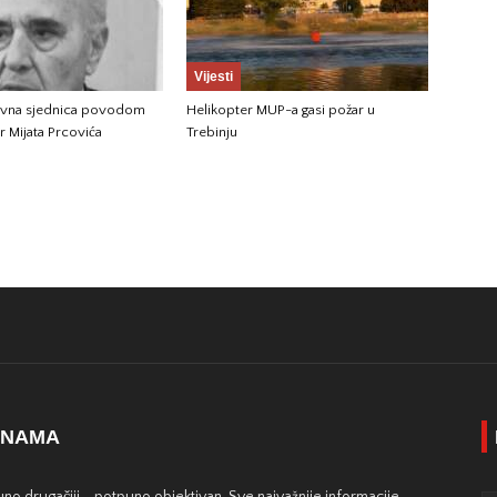
Vijesti
vna sjednica povodom
Helikopter MUP-a gasi požar u
r Mijata Prcovića
Trebinju
 NAMA