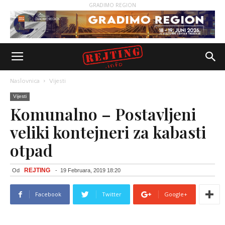
GRADIMO REGION
Naslovnica
Vijesti
Vijesti
Komunalno – Postavljeni
veliki kontejneri za kabasti
otpad
REJTING
Od
-
19 Februara, 2019 18:20
Facebook
Twitter
Google+