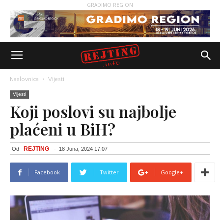
GRADIMO REGION
Naslovnica
Vijesti
Vijesti
Koji poslovi su najbolje
plaćeni u BiH?
REJTING
Od
-
18 Juna, 2024 17:07
Facebook
Twitter
Google+