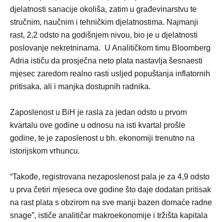
djelatnosti sanacije okoliša, zatim u građevinarstvu te
stručnim, naučnim i tehničkim djelatnostima. Najmanji
rast, 2,2 odsto na godišnjem nivou, bio je u djelatnosti
poslovanje nekretninama. U Analitičkom timu Bloomberg
Adria ističu da prosječna neto plata nastavlja šesnaesti
mjesec zaredom realno rasti usljed popuštanja inflatornih
pritisaka, ali i manjka dostupnih radnika.
Zaposlenost u BiH je rasla za jedan odsto u prvom
kvartalu ove godine u odnosu na isti kvartal prošle
godine, te je zaposlenost u bh. ekonomiji trenutno na
istorijskom vrhuncu.
“Takođe, registrovana nezaposlenost pala je za 4,9 odsto
u prva četiri mjeseca ove godine što daje dodatan pritisak
na rast plata s obzirom na sve manji bazen domaće radne
snage”, ističe analitičar makroekonomije i tržišta kapitala