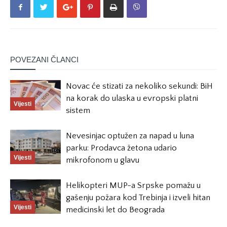
POVEZANI ČLANCI
Novac će stizati za nekoliko sekundi: BiH
na korak do ulaska u evropski platni
Vijesti
sistem
Nevesinjac optužen za napad u luna
parku: Prodavca žetona udario
Vijesti
mikrofonom u glavu
Helikopteri MUP-a Srpske pomažu u
gašenju požara kod Trebinja i izveli hitan
Vijesti
medicinski let do Beograda