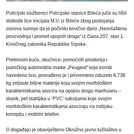
Policijski službenici Policijske stanice Bileća juče su lišili
slobode lice inicijala M.V. iz Bileće zbog postojanja
osnova sumnje da je počinilo krivično djelo „Neovlaštena
proizvodnja i promet opojnih droga“ iz člana 207. stav 1.
Krivičnog zakonika Republike Srpske.
Pretresom kuće, okućnice, pomoćnih prostorija i
putničkog automobila marke „Peugeot“ koje koristi
navedeno lice, pronađeno je i privremeno oduzeto 6,736
kg zeljaste biljne materije koja svojim morfološkim
karakteristikama asocira na opojnu drogu marihuanu –
skank, pet stabljika u ‘PVC’ saksijama koje svojim
morfološkim karakteristikama asociraju na indijsku
konoplju i mobilni telefon.
O događaju je obaviješteno Okružno javno tužilaštvo u