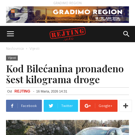
GRADIMO REGION
Naslovnica
Vijesti
Vijesti
Kod Bilećanina pronađeno
šest kilograma droge
REJTING
Od
-
16 Marta, 2026 14:31
Facebook
Twitter
Google+