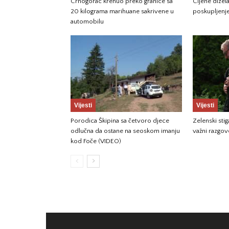
Crnogorac krenuo preko granice sa
Cijene dizela
20 kilograma marihuane sakrivene u
poskupljenj
automobilu
Vijesti
Vijesti
Porodica Škipina sa četvoro djece
Zelenski sti
odlučna da ostane na seoskom imanju
važni razgov
kod Foče (VIDEO)