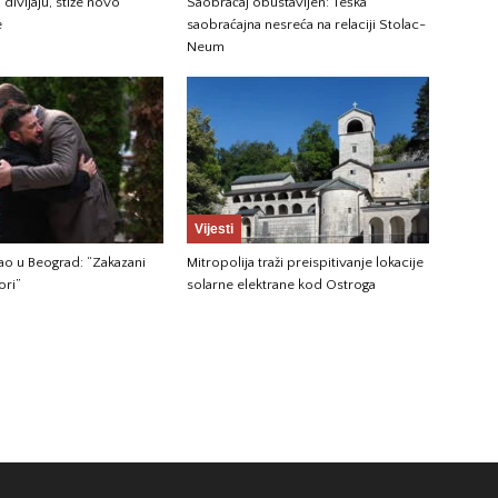
 divljaju, stiže novo
Saobraćaj obustavljen: Teška
e
saobraćajna nesreća na relaciji Stolac-
Neum
Vijesti
gao u Beograd: “Zakazani
Mitropolija traži preispitivanje lokacije
ori”
solarne elektrane kod Ostroga