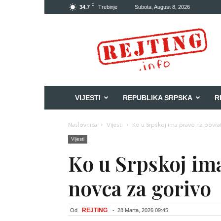
C
34.7
Trebinje
Subota, August 8, 2026
Rejting
VIJESTI
REPUBLIKA SRPSKA
R
Naslovnica
Vijesti
Ko u Srpskoj ima pravo na povrat
Vijesti
Ko u Srpskoj im
novca za gorivo
REJTING
Od
-
28 Marta, 2026 09:45