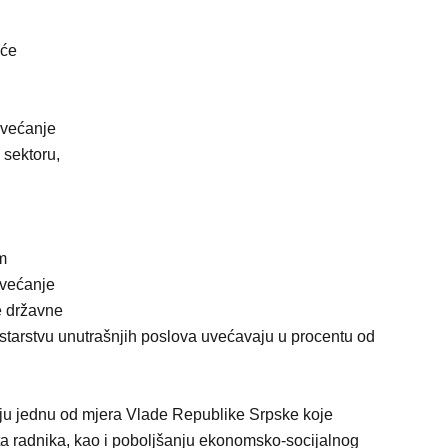
 će
uvećanje
 sektoru,
m
uvećanje
ve državne
starstvu unutrašnjih poslova uvećavaju u procentu od
ju jednu od mjera Vlade Republike Srpske koje
ta radnika, kao i poboljšanju ekonomsko-socijalnog