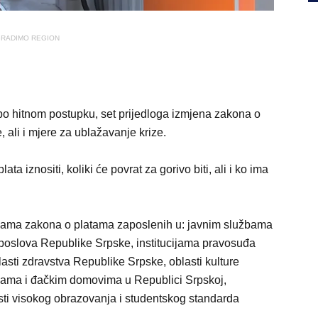
RADIMO REGION
po hitnom postupku, set prijedloga izmjena zakona o
ali i mjere za ublažavanje krize.
ta iznositi, koliki će povrat za gorivo biti, ali i ko ima
jenama zakona o platama zaposlenih u: javnim službama
 poslova Republike Srpske, institucijama pravosuđa
sti zdravstva Republike Srpske, oblasti kulture
lama i đačkim domovima u Republici Srpskoj,
ti visokog obrazovanja i studentskog standarda