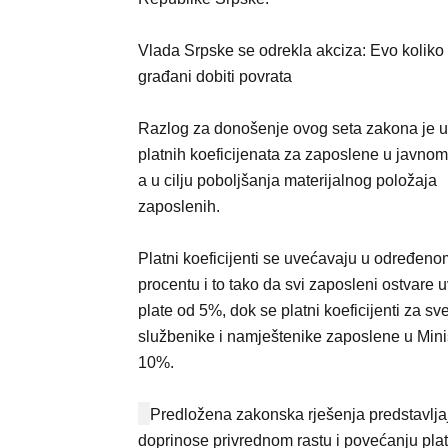
Vlada Srpske se odrekla akciza: Evo koliko
građani dobiti povrata
Razlog za donošenje ovog seta zakona je 
platnih koeficijenata za zaposlene u javnom
a u cilju poboljšanja materijalnog položaja
zaposlenih.
Platni koeficijenti se uvećavaju u određeno
procentu i to tako da svi zaposleni ostvare 
plate od 5%, dok se platni koeficijenti za s
službenike i namještenike zaposlene u Mini
10%.
Predložena zakonska rješenja predstavlja
doprinose privrednom rastu i povećanju pla