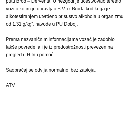
putu Brod – Derventa. U nezgodi je učestvovalo teretno
vozilo kojim je upravljao S.V. iz Broda kod koga je
alkotestiranjem utvrđeno prisustvo alkohola u organizmu
od 1,31 g/kg”, navode u PU Doboj.
Prema nezvaničnim informacijama vozač je zadobio
lakše povrede, ali je iz predostrožnosti prevezen na
pregled u Hitnu pomoć.
Saobraćaj se odvija normalno, bez zastoja.
ATV