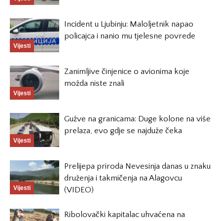
Incident u Ljubinju: Maloljetnik napao
policajca i nanio mu tjelesne povrede
Vijesti
Zanimljive činjenice o avionima koje
možda niste znali
Vijesti
Gužve na granicama: Duge kolone na više
prelaza, evo gdje se najduže čeka
Vijesti
Prelijepa priroda Nevesinja danas u znaku
druženja i takmičenja na Alagovcu
Vijesti
(VIDEO)
Ribolovački kapitalac uhvaćena na