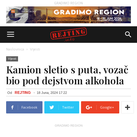
GRADIMO REGION
Naslovnica
Vijesti
Vijesti
Kamion sletio s puta, vozač
bio pod dejstvom alkohola
REJTING
Od
-
18 Juna, 2024 17:22
Facebook
Twitter
Google+
GRADIMO REGION