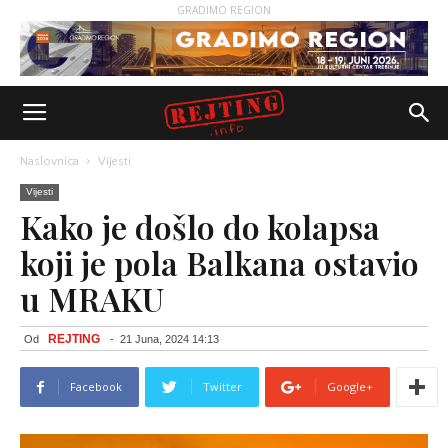
GRADIMO REGION
Naslovnica
Vijesti
Vijesti
Kako je došlo do kolapsa
koji je pola Balkana ostavio
u MRAKU
REJTING
Od
-
21 Juna, 2024 14:13
Facebook
Twitter
Google+