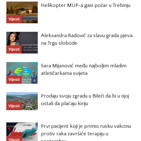
Helikopter MUP-a gasi požar u Trebinju
Vijesti
Aleksandra Radović za slavu grada pjeva
na Trgu slobode
Vijesti
Sara Mijanović među najboljim mladim
atletičarkama svijeta
Vijesti
Prodaju svoju zgradu u Bileći da bi u njoj
ostali da plaćaju kiriju
Vijesti
Prvi pacijent koji je primio rusku vakcinu
protiv raka završiće terapiju u
Vijesti