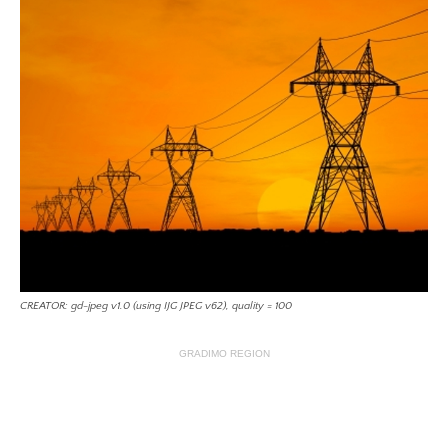
CREATOR: gd-jpeg v1.0 (using IJG JPEG v62), quality = 100
GRADIMO REGION