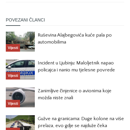
POVEZANI ČLANCI
Ruševina Alajbegovića kuće pala po
automobilima
Vijesti
Incident u Ljubinju: Maloljetnik napao
policajca i nanio mu tjelesne povrede
Vijesti
Zanimljive činjenice o avionima koje
možda niste znali
Vijesti
Gužve na granicama: Duge kolone na više
prelaza, evo gdje se najduže čeka