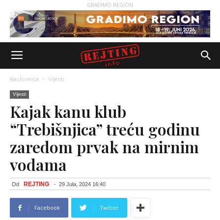
GRADIMO REGION
Naslovnica
Vijesti
Vijesti
Kajak kanu klub
“Trebišnjica” treću godinu
zaredom prvak na mirnim
vodama
REJTING
Od
-
29 Jula, 2024 16:40
Facebook
Twitter