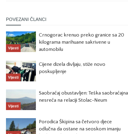
POVEZANI ČLANCI
Crnogorac krenuo preko granice sa 20
kilograma marihuane sakrivene u
Vijesti
automobilu
Cijene dizela divljaju, stiže novo
poskupljenje
Vijesti
Saobraćaj obustavljen: Teška saobraćajna
nesreća na relaciji Stolac-Neum
Vijesti
Porodica Škipina sa četvoro djece
odlučna da ostane na seoskom imanju