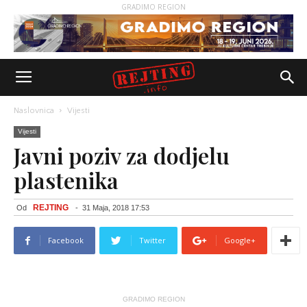
GRADIMO REGION
Naslovnica
Vijesti
Vijesti
Javni poziv za dodjelu
plastenika
REJTING
Od
-
31 Maja, 2018 17:53
Facebook
Twitter
Google+
GRADIMO REGION