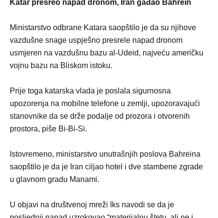
Katar presreo napad dronom, Iran gađao Bahrein
Ministarstvo odbrane Katara saopštilo je da su njihove
vazdušne snage uspješno presrele napad dronom
usmjeren na vazdušnu bazu al-Udeid, najveću američku
vojnu bazu na Bliskom istoku.
Prije toga katarska vlada je poslala sigurnosna
upozorenja na mobilne telefone u zemlji, upozoravajući
stanovnike da se drže podalje od prozora i otvorenih
prostora, piše Bi-Bi-Si.
Istovremeno, ministarstvo unutrašnjih poslova Bahreina
saopštilo je da je Iran ciljao hotel i dve stambene zgrade
u glavnom gradu Manami.
U objavi na društvenoj mreži Iks navodi se da je
posljednji napad uzrokovao “materijalnu štetu, ali ne i