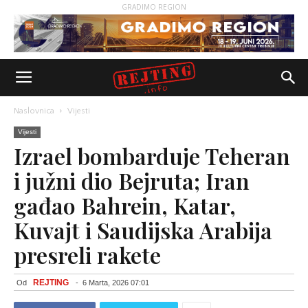
GRADIMO REGION
Naslovnica
Vijesti
Vijesti
Izrael bombarduje Teheran
i južni dio Bejruta; Iran
gađao Bahrein, Katar,
Kuvajt i Saudijska Arabija
presreli rakete
REJTING
Od
-
6 Marta, 2026 07:01