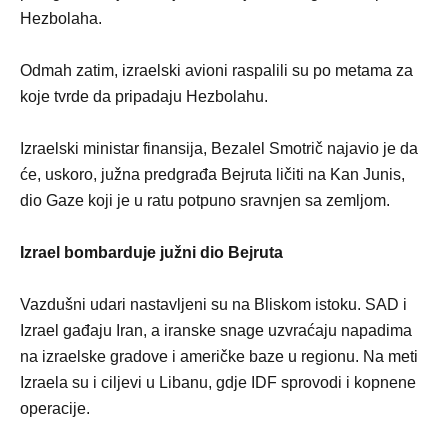
Hezbolaha.
Odmah zatim, izraelski avioni raspalili su po metama za
koje tvrde da pripadaju Hezbolahu.
Izraelski ministar finansija, Bezalel Smotrič najavio je da
će, uskoro, južna predgrađa Bejruta ličiti na Kan Јunis,
dio Gaze koji je u ratu potpuno sravnjen sa zemljom.
Izrael bombarduje južni dio Bejruta
Vazdušni udari nastavljeni su na Bliskom istoku. SAD i
Izrael gađaju Iran, a iranske snage uzvraćaju napadima
na izraelske gradove i američke baze u regionu. Na meti
Izraela su i ciljevi u Libanu, gdje IDF sprovodi i kopnene
operacije.