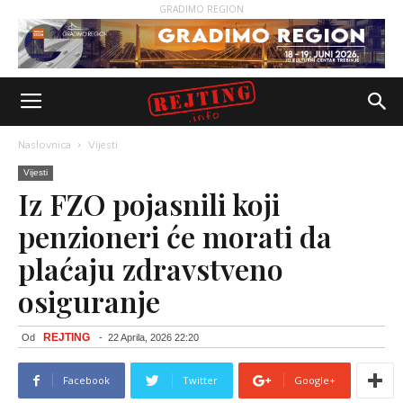
GRADIMO REGION
Naslovnica
Vijesti
Vijesti
Iz FZO pojasnili koji
penzioneri će morati da
plaćaju zdravstveno
osiguranje
REJTING
Od
-
22 Aprila, 2026 22:20
Facebook
Twitter
Google+