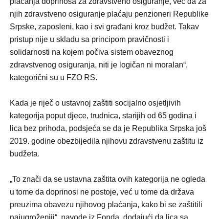
plaćanja doprinosa za zdravstveno osiguranje, već da za
njih zdravstveno osiguranje plaćaju penzioneri Republike
Srpske, zaposleni, kao i svi građani kroz budžet. Takav
pristup nije u skladu sa principom pravičnosti i
solidarnosti na kojem počiva sistem obaveznog
zdravstvenog osiguranja, niti je logičan ni moralan“,
kategorični su u FZO RS.
Kada je riječ o ustavnoj zaštiti socijalno osjetljivih
kategorija poput djece, trudnica, starijih od 65 godina i
lica bez prihoda, podsjeća se da je Republika Srpska još
2019. godine obezbijedila njihovu zdravstvenu zaštitu iz
budžeta.
„To znači da se ustavna zaštita ovih kategorija ne ogleda
u tome da doprinosi ne postoje, već u tome da država
preuzima obavezu njihovog plaćanja, kako bi se zaštitili
najugroženiji“, navode iz Fonda, dodajući da lica sa