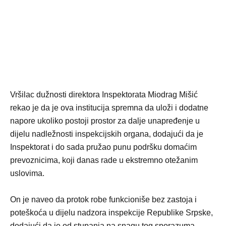
Vršilac dužnosti direktora Inspektorata Miodrag Mišić
rekao je da je ova institucija spremna da uloži i dodatne
napore ukoliko postoji prostor za dalje unapređenje u
dijelu nadležnosti inspekcijskih organa, dodajući da je
Inspektorat i do sada pružao punu podršku domaćim
prevoznicima, koji danas rade u ekstremno otežanim
uslovima.
On je naveo da protok robe funkcioniše bez zastoja i
poteškoća u dijelu nadzora inspekcije Republike Srpske,
dodajući da je od stupanja na snagu tog sporazuma