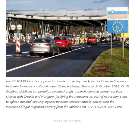
epa10930330 Vehicles approach a border crossing checkpoint at Obrezje-Bregana
between Slovenia and Croatia near Obrezje village, Slovenia, 21 October 2023. On 21
October, Ljubljana temporarily reinstated traffic controls along its border sections
shared with Croatia and Hungary, justifying the measures as part of necessary steps
to tighten national security against potential terrorist attacks and to curb the
increased illegal migration coming from the Middle East. EPA-EFE/ANTONIO BAT
GRADIMO REGION