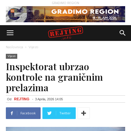
GRADIMO REGION
Naslovnica
Vijesti
Vijesti
Inspektorat ubrzao
kontrole na graničnim
prelazima
REJTING
Od
-
3 Aprila, 2026 14:05
Facebook
Twitter