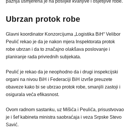
pažnja usmjerena je na pošiljke kvarljive i osjetljive robe.
Ubrzan protok robe
Glavni koordinator Konzorcijuma „Logistika BiH“ Velibor
Peulić rekao je da je nakon mjera Inspektorata protok
robe ubrzan i da to značajno olakšava poslovanje i
planiranje rada privrednih subjekata.
Peulić je rekao da je neophodno da i drugi inspekcijski
organi na nivou BiH i Federaciji BiH izvrše preuzete
obaveze kako bi se ubrzao protok robe, smanjili zastoji i
osigurala veća efikasnost.
Ovom radnom sastanku, uz Mišića i Peulića, prisustvovao
je i šef kabineta ministra saobraćaja i veza Srpske Stevo
Savić.