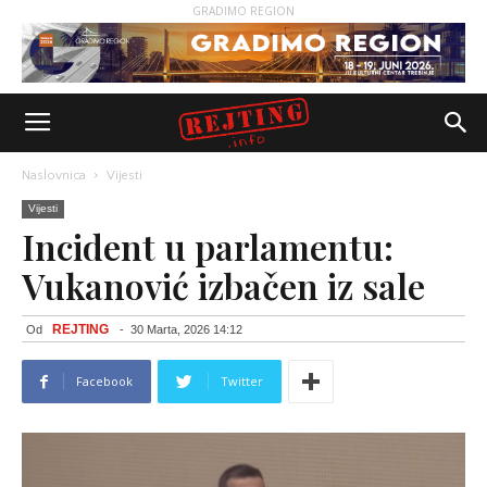
GRADIMO REGION
Naslovnica
Vijesti
Vijesti
Incident u parlamentu:
Vukanović izbačen iz sale
REJTING
Od
-
30 Marta, 2026 14:12
Facebook
Twitter