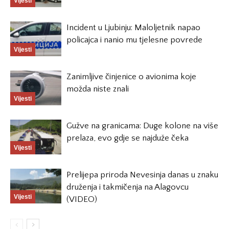
Vijesti
Incident u Ljubinju: Maloljetnik napao
policajca i nanio mu tjelesne povrede
Vijesti
Zanimljive činjenice o avionima koje
možda niste znali
Vijesti
Gužve na granicama: Duge kolone na više
prelaza, evo gdje se najduže čeka
Vijesti
Prelijepa priroda Nevesinja danas u znaku
druženja i takmičenja na Alagovcu
Vijesti
(VIDEO)