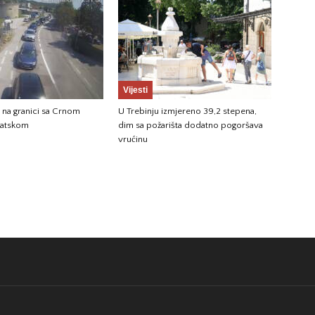
Vijesti
 na granici sa Crnom
U Trebinju izmjereno 39,2 stepena,
vatskom
dim sa požarišta dodatno pogoršava
vrućinu