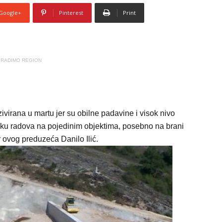
Google+
Pinterest
Print
RADIMO REGION
ivirana u martu jer su obilne padavine i visok nivo
ku radova na pojedinim objektima, posebno na brani
r ovog preduzeća Danilo Ilić.