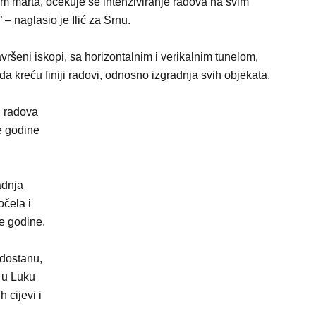
jem marta, očekuje se intenziviranje radova na svim
– naglasio je Ilić za Srnu.
avršeni iskopi, sa horizontalnim i verikalnim tunelom,
a kreću finiji radovi, odnosno izgradnja svih objekata.
h radova
ve godine
adnja
očela i
e godine.
odostanu,
o u Luku
 cijevi i