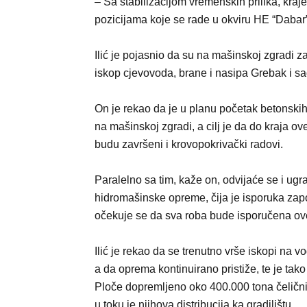
– Sa stabilizacijom vremenskih prilika, kra
pozicijama koje se rade u okviru HE “Dabar” 
Ilić je pojasnio da su na mašinskoj zgradi z
iskop cjevovoda, brane i nasipa Grebak i sad
On je rekao da je u planu početak betonski
na mašinskoj zgradi, a cilj je da do kraja o
budu završeni i krovopokrivački radovi.
Paralelno sa tim, kaže on, odvijaće se i ugr
hidromašinske opreme, čija je isporuka zap
očekuje se da sva roba bude isporučena ov
Ilić je rekao da se trenutno vrše iskopi na v
a da oprema kontinuirano pristiže, te je tak
Ploče dopremljeno oko 400.000 tona čeličnih
u toku je njihova distribucija ka gradilištu.