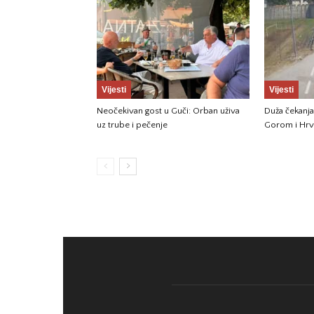
Vijesti
Vijesti
Neočekivan gost u Guči: Orban uživa
Duža čekanja
uz trube i pečenje
Gorom i Hr