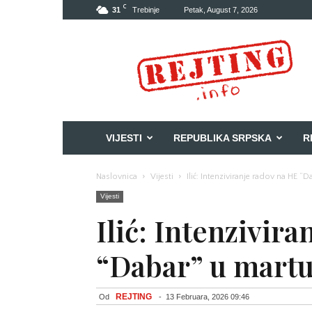
C
31
Trebinje
Petak, August 7, 2026
Rejting
VIJESTI
REPUBLIKA SRPSKA
R
Naslovnica
Vijesti
Ilić: Intenziviranje radov na HE “
Vijesti
Ilić: Intenzivir
“Dabar” u mart
REJTING
Od
-
13 Februara, 2026 09:46