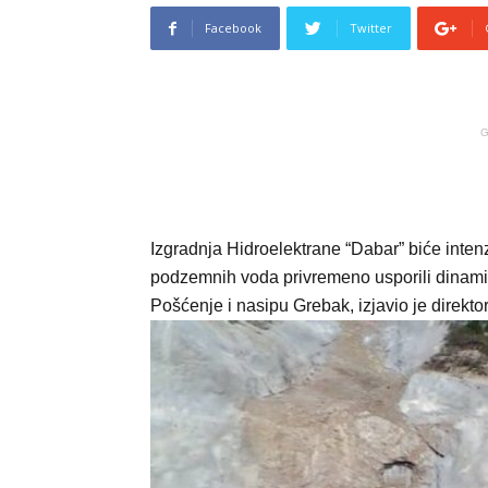
Facebook
Twitter
G
Izgradnja Hidroelektrane “Dabar” biće intenz
podzemnih voda privremeno usporili dinami
Pošćenje i nasipu Grebak, izjavio je direkto