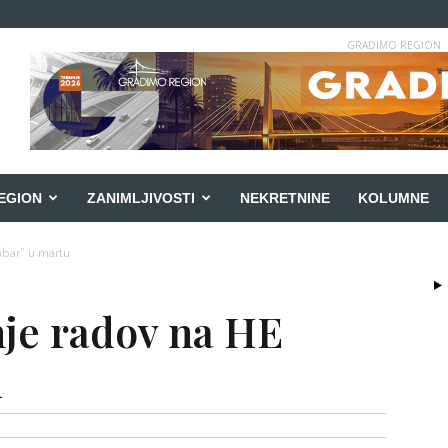
GRADIMO REGION
EGION
ZANIMLJIVOSTI
NEKRETNINE
KOLUMNE
Dabar” u martu
anje radov na HE
u