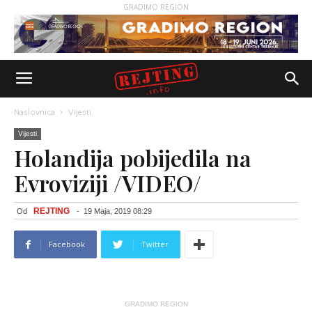
GRADIMO REGION
Naslovnica
Vijesti
Vijesti
Holandija pobijedila na
Evroviziji /VIDEO/
REJTING
Od
-
19 Maja, 2019 08:29
Facebook
Twitter
GRADIMO REGION