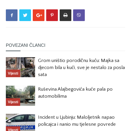
POVEZANI ČLANCI
Grom uništio porodičnu kuću: Majka sa
djecom bila u kući, sve je nestalo za posla
Vijesti
sata
Ruševina Alajbegovića kuće pala po
automobilima
Vijesti
Incident u Ljubinju: Maloljetnik napao
policajca i nanio mu tjelesne povrede
Vijesti