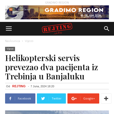
GRADIMO REGION
Naslovnica
Vijesti
Vijesti
Helikopterski servis
prevezao dva pacijenta iz
Trebinja u Banjaluku
REJTING
Od
-
7 Juna, 2024 18:20
Facebook
Twitter
Google+