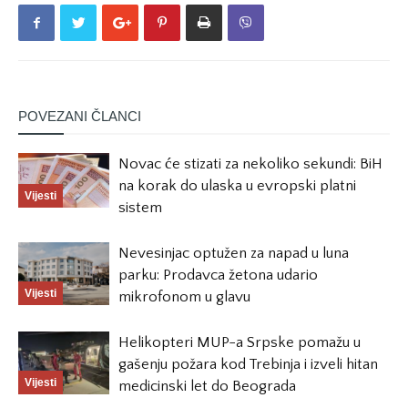
POVEZANI ČLANCI
Novac će stizati za nekoliko sekundi: BiH
na korak do ulaska u evropski platni
Vijesti
sistem
Nevesinjac optužen za napad u luna
parku: Prodavca žetona udario
Vijesti
mikrofonom u glavu
Helikopteri MUP-a Srpske pomažu u
gašenju požara kod Trebinja i izveli hitan
Vijesti
medicinski let do Beograda