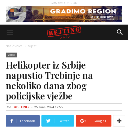
GRADIMO REGION
Naslovnica
Vijesti
Vijesti
Helikopter iz Srbije
napustio Trebinje na
nekoliko dana zbog
policijske vježbe
REJTING
Od
-
25 Juna, 2024 17:55
Facebook
Twitter
Google+