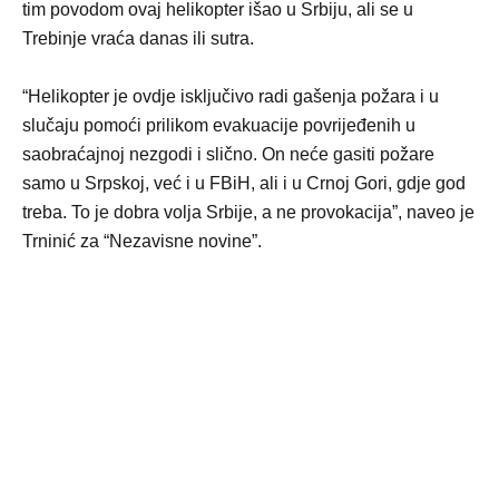
tim povodom ovaj helikopter išao u Srbiju, ali se u
Trebinje vraća danas ili sutra.
“Helikopter je ovdje isključivo radi gašenja požara i u
slučaju pomoći prilikom evakuacije povrijeđenih u
saobraćajnoj nezgodi i slično. On neće gasiti požare
samo u Srpskoj, već i u FBiH, ali i u Crnoj Gori, gdje god
treba. To je dobra volja Srbije, a ne provokacija”, naveo je
Trninić za “Nezavisne novine”.