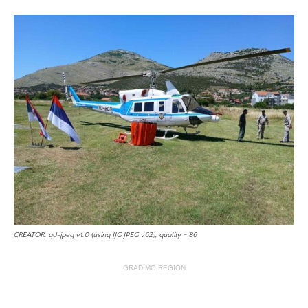
CREATOR: gd-jpeg v1.0 (using IJG JPEG v62), quality = 86
GRADIMO REGION