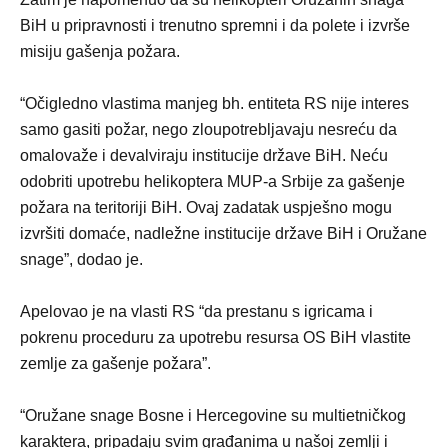
BiH u pripravnosti i trenutno spremni i da polete i izvrše
misiju gašenja požara.
“Očigledno vlastima manjeg bh. entiteta RS nije interes
samo gasiti požar, nego zloupotrebljavaju nesreću da
omalovaže i devalviraju institucije države BiH. Neću
odobriti upotrebu helikoptera MUP-a Srbije za gašenje
požara na teritoriji BiH. Ovaj zadatak uspješno mogu
izvršiti domaće, nadležne institucije države BiH i Oružane
snage”, dodao je.
Apelovao je na vlasti RS “da prestanu s igricama i
pokrenu proceduru za upotrebu resursa OS BiH vlastite
zemlje za gašenje požara”.
“Oružane snage Bosne i Hercegovine su multietničkog
karaktera, pripadaju svim građanima u našoj zemlji i