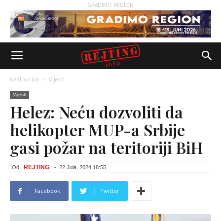
GRADIMO REGION
Naslovnica
Vijesti
Vijesti
Helez: Neću dozvoliti da
helikopter MUP-a Srbije
gasi požar na teritoriji BiH
REJTING
Od
-
22 Jula, 2024 18:55
Facebook
Twitter