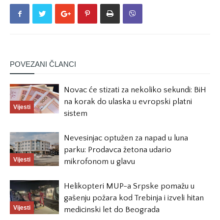
POVEZANI ČLANCI
Novac će stizati za nekoliko sekundi: BiH
na korak do ulaska u evropski platni
Vijesti
sistem
Nevesinjac optužen za napad u luna
parku: Prodavca žetona udario
Vijesti
mikrofonom u glavu
Helikopteri MUP-a Srpske pomažu u
gašenju požara kod Trebinja i izveli hitan
Vijesti
medicinski let do Beograda