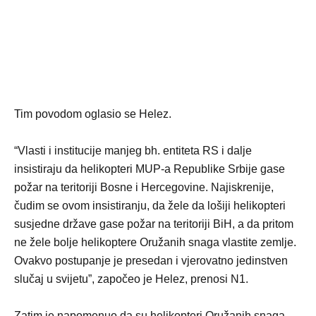
Tim povodom oglasio se Helez.
“Vlasti i institucije manjeg bh. entiteta RS i dalje
insistiraju da helikopteri MUP-a Republike Srbije gase
požar na teritoriji Bosne i Hercegovine. Najiskrenije,
čudim se ovom insistiranju, da žele da lošiji helikopteri
susjedne države gase požar na teritoriji BiH, a da pritom
ne žele bolje helikoptere Oružanih snaga vlastite zemlje.
Ovakvo postupanje je presedan i vjerovatno jedinstven
slučaj u svijetu”, započeo je Helez, prenosi N1.
Zatim je napomenuo da su helikopteri Oružanih snaga