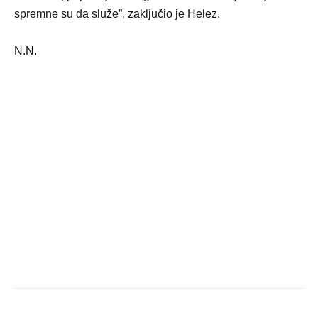
spremne su da služe”, zaključio je Helez.
N.N.